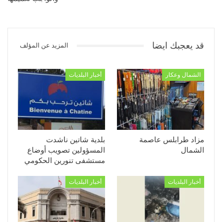
قد يعجبك ايضا
المزيد عن المؤلف
الشمال وعكار
أخبار البلديات
مزاد طرابلس عاصمة
بلدية شاتين ناشدت
الشمال
المسؤولين تصويب أوضاع
مستشفى تنورين الحكومي
أخبار البلديات
أخبار البلديات