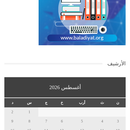
الأرشيف
أغسطس 2026
ن
ث
أرب
خ
ج
س
د
2
1
9
8
7
6
5
4
3