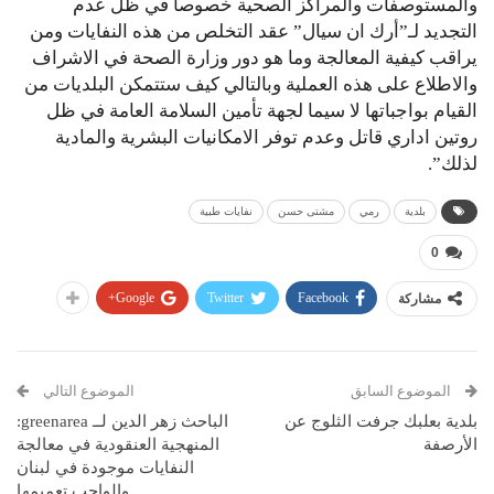
والمستوصفات والمراكز الصحية خصوصا في ظل عدم
التجديد لـ”أرك ان سيال” عقد التخلص من هذه النفايات ومن
يراقب كيفية المعالجة وما هو دور وزارة الصحة في الاشراف
والاطلاع على هذه العملية وبالتالي كيف ستتمكن البلديات من
القيام بواجباتها لا سيما لجهة تأمين السلامة العامة في ظل
روتين اداري قاتل وعدم توفر الامكانيات البشرية والمادية
لذلك”.
بلدية
رمي
مشتى حسن
نفايات طبية
0
Google+
Twitter
Facebook
مشاركة
الموضوع السابق
الموضوع التالي
بلدية بعلبك جرفت الثلوج عن
الباحث زهر الدين لــ greenarea:
الأرصفة
المنهجية العنقودية في معالجة
النفايات موجودة في لبنان
والواجب تعميمها