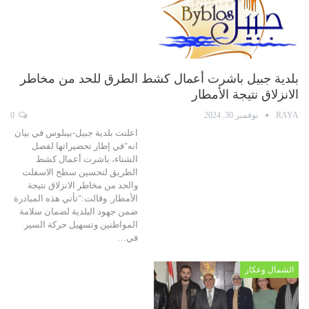
بلدية جبيل باشرت أعمال كشط الطرق للحد من مخاطر
الانزلاق نتيجة الأمطار
RAYA
نوفمبر 30, 2024
0
اعلنت بلدية جبيل-بيبلوس في بيان
انه"في إطار تحضيراتها لفصل
الشتاء، باشرت أعمال كشط
الطريق لتحسين سطح الاسفلت
والحد من مخاطر الانزلاق نتيجة
الأمطار. وقالت:"تأتي هذه المبادرة
ضمن جهود البلدية لضمان سلامة
المواطنين وتسهيل حركة السير
في…
الشمال وعكار