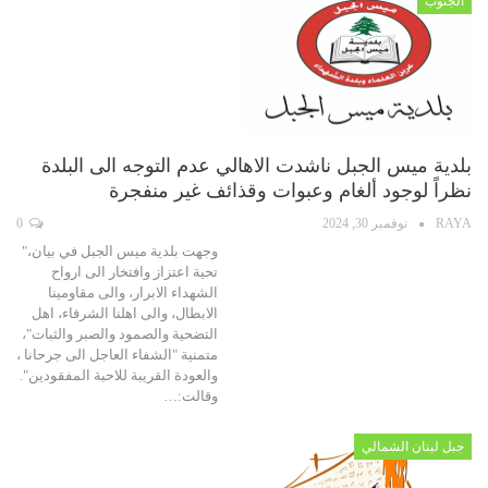
الجنوب
بلدية ميس الجبل ناشدت الاهالي عدم التوجه الى البلدة
نظراً لوجود ألغام وعبوات وقذائف غير منفجرة
RAYA
نوفمبر 30, 2024
0
وجهت بلدية ميس الجبل في بيان،"
تحية اعتزاز وافتخار الى ارواح
الشهداء الابرار، والى مقاومينا
الابطال، والى اهلنا الشرفاء، اهل
التضحية والصمود والصبر والثبات"،
متمنية "الشفاء العاجل الى جرحانا ،
والعودة القريبة للاحبة المفقودين".
وقالت:…
جبل لبنان الشمالي