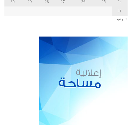
30
29
28
27
26
25
24
31
« يونيو