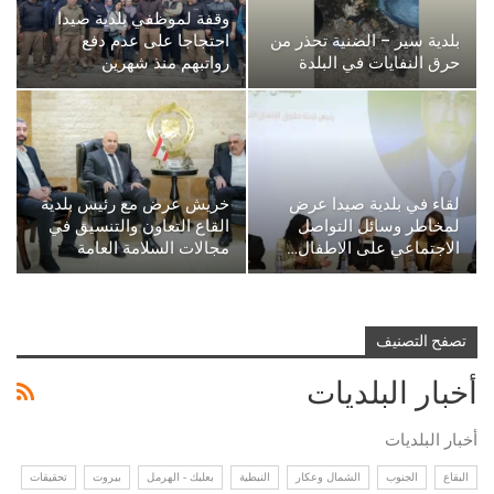
وقفة لموظفي بلدية صيدا
بلدية سير – الضنية تحذر من
احتجاجا على عدم دفع
حرق النفايات في البلدة
رواتبهم منذ شهرين
لقاء في بلدية صيدا عرض
خريش عرض مع رئيس بلدية
لمخاطر وسائل التواصل
القاع التعاون والتنسيق في
الاجتماعي على الاطفال…
مجالات السلامة العامة
تصفح التصنيف
أخبار البلديات
أخبار البلديات
البقاع
الجنوب
الشمال وعكار
النبطية
بعلبك - الهرمل
بيروت
تحقيقات