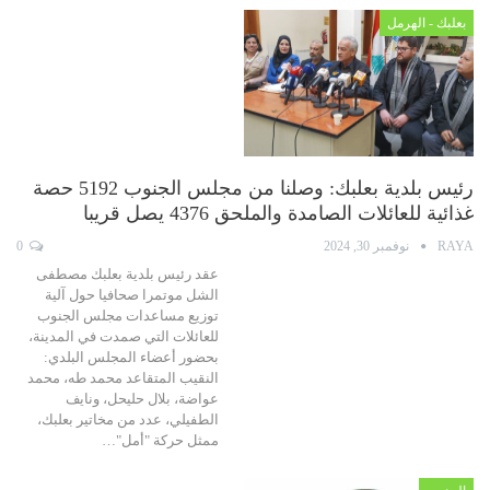
بعلبك - الهرمل
رئيس بلدية بعلبك: وصلنا من مجلس الجنوب 5192 حصة
غذائية للعائلات الصامدة والملحق 4376 يصل قريبا
RAYA
نوفمبر 30, 2024
0
عقد رئيس بلدية بعلبك مصطفى
الشل موتمرا صحافيا حول آلية
توزيع مساعدات مجلس الجنوب
للعائلات التي صمدت في المدينة،
بحضور أعضاء المجلس البلدي:
النقيب المتقاعد محمد طه، محمد
عواضة، بلال حليحل، ونايف
الطفيلي، عدد من مخاتير بعلبك،
ممثل حركة "أمل"…