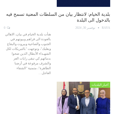
بلدية الخيام: لانتظار بيان من السلطات المعنية تسمح فيه
بالدخول الى البلدة
RAYA
نوفمبر 30, 2024
0
هنأت بلدية الخيام في بيان، الاهالي
بالعودة الى قراهم وبيوتهم في
الجنوب والضاحية وبيروت والبقاع
وبعلبك"، وتوجهت "بالتبريكات لكل
الشهـداء الأبطال الذين ضحوا
بدمائهم كي تبقى رايات العز
والشرف مرفوعة في أرضنا
الطاهرة"، متمنية "الشفاء
العاجل…
أخبار البلديات