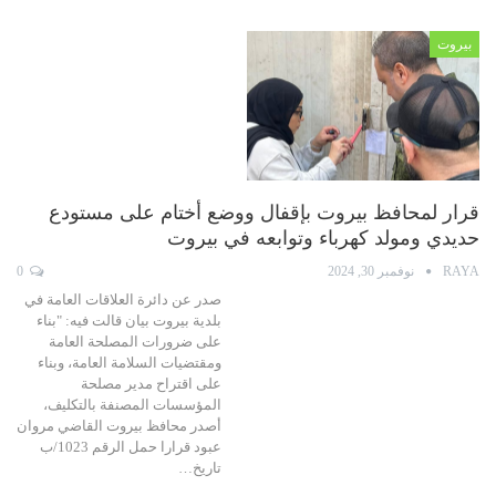
بيروت
قرار لمحافظ بيروت بإقفال ووضع أختام على مستودع
حديدي ومولد كهرباء وتوابعه في بيروت
RAYA
نوفمبر 30, 2024
0
صدر عن دائرة العلاقات العامة في
بلدية بيروت بيان قالت فيه: "بناء
على ضرورات المصلحة العامة
ومقتضيات السلامة العامة، وبناء
على اقتراح مدير مصلحة
المؤسسات المصنفة بالتكليف،
أصدر محافظ بيروت القاضي مروان
عبود قرارا حمل الرقم 1023/ب
تاريخ…