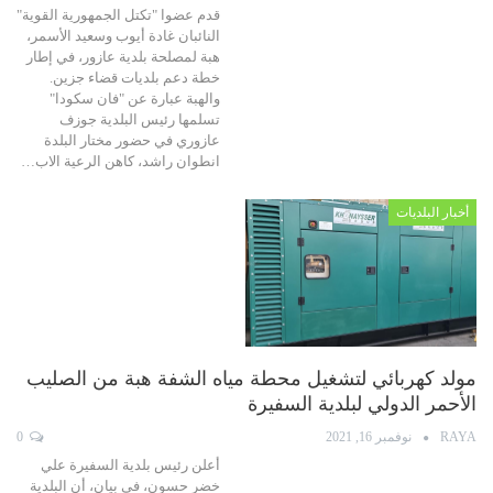
قدم عضوا "تكتل الجمهورية القوية"
النائبان غادة أيوب وسعيد الأسمر،
هبة لمصلحة بلدية عازور، في إطار
خطة دعم بلديات قضاء جزين.
والهبة عبارة عن "فان سكودا"
تسلمها رئيس البلدية جوزف
عازوري في حضور مختار البلدة
انطوان راشد، كاهن الرعية الاب…
أخبار البلديات
مولد كهربائي لتشغيل محطة مياه الشفة هبة من الصليب
الأحمر الدولي لبلدية السفيرة
RAYA
نوفمبر 16, 2021
0
أعلن رئيس بلدية السفيرة علي
خضر حسون، في بيان، أن البلدية