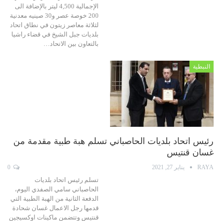
الإجمالية 4,500 ليتر بالإضافة الى
200 خوصة عصر و30 صينيه معدنية
لثلاثة معاصر زيتون في نطاق اتحاد
بلديات جبل الشيخ في قضاء راشيا
بالتعاون بين الاتحاد…
النبطية
رئيس اتحاد بلديات الحاصباني تسلم هبة طبية مقدمة من
غسان قنتيس
RAYA
يناير 27, 2021
0
تسلم رئيس اتحاد بلديات
الحاصباني سامي الصفدي اليوم،
الدفعة الثانية من الهبة الطبية التي
قدمها رجل الاعمال غسان شحادة
قنتيس وتتضمن ماكينات اوكسيجين