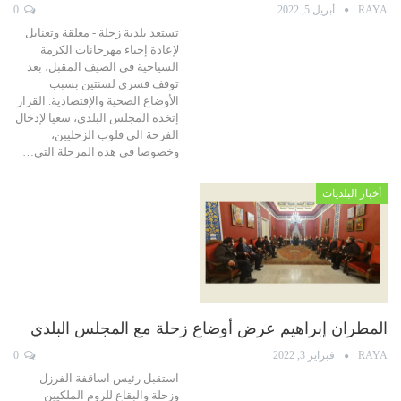
RAYA
أبريل 5, 2022
0
تستعد بلدية زحلة - معلقة وتعنايل
لإعادة إحياء مهرجانات الكرمة
السياحية في الصيف المقبل، بعد
توقف قسري لسنتين بسبب
الأوضاع الصحية والإقتصادية. القرار
إتخذه المجلس البلدي، سعيا لإدخال
الفرحة الى قلوب الزحليين،
وخصوصا في هذه المرحلة التي…
أخبار البلديات
المطران إبراهيم عرض أوضاع زحلة مع المجلس البلدي
RAYA
فبراير 3, 2022
0
استقبل رئيس اساقفة الفرزل
وزحلة والبقاع للروم الملكيين