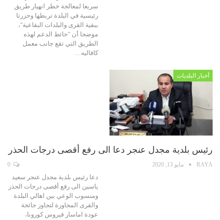
سريعا لمعالجة خطر انهيار طريق
رئيسية في البلدة تربطها وحزرتا
ببقية القرى والبلدات البقاعية"،
موضحا أن "حائط الدعم لهذه
الطريق التي تقع جانب معمل
كافاليه…
أخبار البلديات
رئيس بلدية مجدل عنجر دعا الى رفع أقصى درجات الحذر
RAYA
مايو 13, 2020
0
دعا رئيس بلدية مجدل عنجر سعيد
ياسين الى رفع أقصى درجات الحذر
ومنسوب الوعي بين اهالي البلدة
والقرى المجاورة لتجاوز جائحة
عودة اماسار فيروس كورونا،