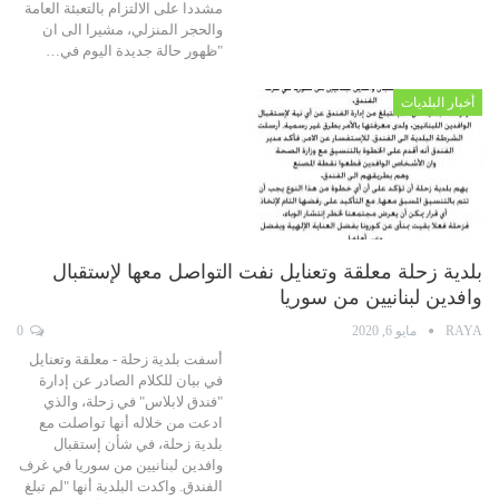
مشددا على الالتزام بالتعبئة العامة
والحجر المنزلي، مشيرا الى ان
"ظهور حالة جديدة اليوم في…
أخبار البلديات
بلدية زحلة معلقة وتعنايل نفت التواصل معها لإستقبال
وافدين لبنانيين من سوريا
RAYA
مايو 6, 2020
0
أسفت بلدية زحلة - معلقة وتعنايل
في بيان للكلام الصادر عن إدارة
"فندق لابلاس" في زحلة، والذي
ادعت من خلاله أنها تواصلت مع
بلدية زحلة، في شأن إستقبال
وافدين لبنانيين من سوريا في غرف
الفندق. واكدت البلدية أنها "لم تبلغ