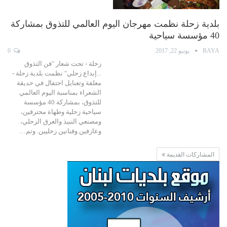
بلدية زحلة نظمت مهرجان اليوم العالمي للتذوق بمشاركة
40 مؤسسة سياحية
RAYA
يونيو 22, 2017
0
زحلة - تحت شعار "فن التذوق
...إبداع زحلي" نظمت بلدية زحلة -
معلقة وتعنايل احتفال في حديقة
الشعراء بمناسبة اليوم العالمي
للتذوق، بمشاركة 40 مؤسسة
سياحية زحلية وطهاة محترفين،
ومصنعي النبيذ والعرق الزحلي،
وعازفين وفنانين زحليين. وتم…
المشاركات القديمة