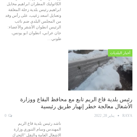
الكاثوليك المطران ابراهيم مخايل
ابراهيم رئيس بلدية زحلة المعلقة
وتعنايل اسعد زغيب، على رأس وفد
من المجلس البلدي ضم نائب
الرئيس انطوان الأشقر والأعضاء:
جان عرابي، انطوان ابو يونس،
طوني…
أخبار البلديات
رئيس بلدية قاع الريم تابع مع محافظ البقاع ووزارة
الأشغال معالجة خطر إنهيار طريق رئيسية
RAYA
يناير 28, 2022
0
ناشد رئيس بلدية قاع الريم
المهندس وسام التنوري وزارة
الاشغال العامة والنقل "التحرك