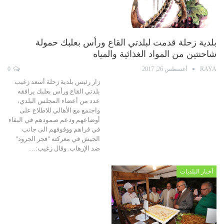
بلدية زحلة قدمت لبلدتي القاع ورأس بعلبك حمولة
شاحنتين من المواد الغذائية والمياه
RAYA
أغسطس 26, 2017
0
زار رئيس بلدية زحلة أسعد زغيب
بلدتي القاع ورأس بعلبك يرافقه
عدد من أعضاء المجلس البلدي،
واجتمع مع الأهالي للاطلاع على
أوضاعهم ودعم صمودهم في البقاء
في قراهم ووقوفهم الى جانب
الجيش في معركته "فجر الجرود"
ضد الإرهاب. وقال زغيب:…
أخبار البلديات