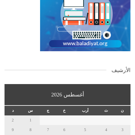
الأرشيف
أغسطس 2026
ن
ث
أرب
خ
ج
س
د
2
1
9
8
7
6
5
4
3