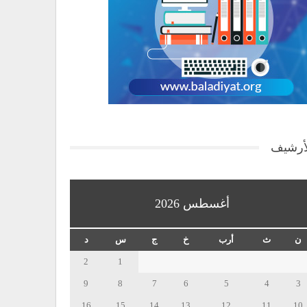
أرشيف
أغسطس 2026
ن
ث
أرب
خ
ج
س
د
2
1
9
8
7
6
5
4
3
16
15
14
13
12
11
10