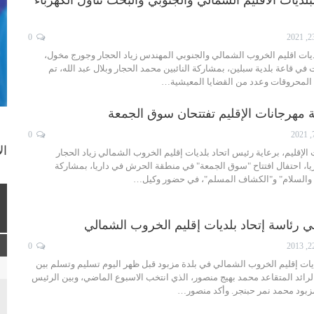
0
ديات اقليم الخروب الشمالي والجنوبي المهندس زياد الحجار وجورج مخول،
ت في قاعة بلدية سبلين، بمشاركة النائبين محمد الحجار وبلال عبد الله، تم
 المحروقات وعدد من القضايا المعيشية…
نة مهرجانات الإقليم تفتتحان سوق الجمعة
0
ال
الإقليم، برعاية رئيس اتحاد بلديات إقليم الخروب الشمالي زياد الحجار
اريا، احتفال افتتاح "سوق الجمعة" في منطقة الحرش في داريا، بمشاركة
اة والسلام" و"الكشاف المسلم"، في حضور وكيل…
 رئاسة إتحاد بلديات إقليم الخروب الشمالي
0
يات إقليم الخروب الشمالي في بلدة مزبود قبل ظهر اليوم تسليم وتسلم بين
الرائد المتقاعد محمد بهيج منصور، الذي انتخب الاسبوع الماضي، وبين الرئيس
زبود محمد نمر حبنجر. وأكد منصور…