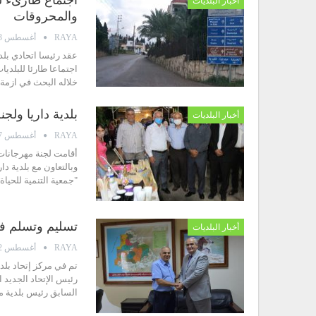
أخبار البلديات
والمحروقات
RAYA
أغسطس 23, 2021
عقد رئيسا اتحادي بل
اجتماعا طارئا للبلديا
خلاله البحث في ازمة
بلدية داريا ولج
أخبار البلديات
RAYA
أغسطس 7, 2021
أقامت لجنة مهرجانات 
وبالتعاون مع بلدية د
"جمعية التنمية للحي
تسليم وتسلم في
أخبار البلديات
RAYA
أغسطس 22, 2013
تم في مركز إتحاد بلد
رئيس الإتحاد الجديد 
السابق رئيس بلدية م