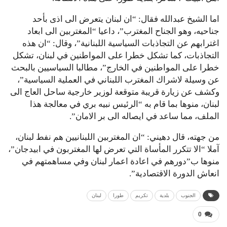
اما الشيخ عبدالله فقال: “ان لبنان يتعرض الى اذى بأحد
جناحيه، وهو الجناح المغترب”، داعيا “المغتربين الى ابعاد
اغترابهم عن التجاذبات السياسية اللبنانية”، وقال: “ان هذه
التجاذبات، كما تشكل خطرا على المواطنين في لبنان، تشكل
خطرا على المواطنين في الخارج”، مطالبا السياسيين بالبحث
عن وسيلة لاشراك المغترب اللبناني في العملية السياسية”،
وكشف عن زيارة قريبة متوقعة لوزير خارجية ساحل العاج الى
لبنان، منوها بما قام به “الرئيس نبيه بري في معالجة هذا
الملف، مما ساعد في ايصاله الى بر الامان”.
من جهته، قال دهيني: “ان المغتربين اللبنانيين هم نفط لبنان،
آملا “الا تتكرر المأساة التي تعرض لها المغتربون في ابيدجان”،
منوها ب”دورهم في اعادة اعمار لبنان وفي مساهمتهم في
انعاش الدورة الاقتصادية”.
الجنوب
بلدية
تكريم
طورا
لبنان
0