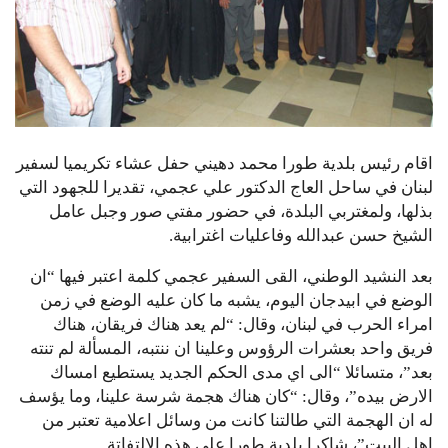
اقام رئيس بلدية طورا محمد دهيني حفل عشاء تكريميا لسفير
لبنان في ساحل العاج الدكتور علي عجمي، تقديرا للجهود التي
بذلها، ولمغتربي البلدة، في حضور مفتي صور وجبل عامل
الشيخ حسن عبدالله وفاعليات اغترابية.
بعد النشيد الوطني، القى السفير عجمي كلمة اعتبر فيها “ان
الوضع في ابيدجان اليوم، يشبه ما كان عليه الوضع في زمن
امراء الحرب في لبنان، وقال: “لم يعد هناك فريقان، هناك
فريق واحد بعشرات الرؤوس وعلينا ان ننتبه، المسألة لم تنته
بعد”، متسائلا “الى اي مدى الحكم الجديد يستطيع امساك
الارض بيده”، وقال: “كان هناك هجمة شرسة علينا، وما يؤسف
له ان الهجمة التي طالتنا كانت من وسائل اعلامية تعتبر من
اهل البيت”، شاكرا بلدية طورا على هذه الالتفاتة.