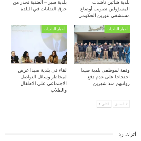
بلدية شاتين ناشدت
بلدية سير – الضنية تحذر من
المسؤولين تصويب أوضاع
حرق النفايات في البلدة
مستشفى تنورين الحكومي
أخبار البلديات
أخبار البلديات
وقفة لموظفي بلدية صيدا
لقاء في بلدية صيدا عرض
احتجاجا على عدم دفع
لمخاطر وسائل التواصل
رواتبهم منذ شهرين
الاجتماعي على الاطفال
والطلاب
السابق
التالي
اترك رد