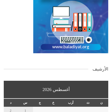
الأرشيف
أغسطس 2026
ن
ث
أرب
خ
ج
س
د
2
1