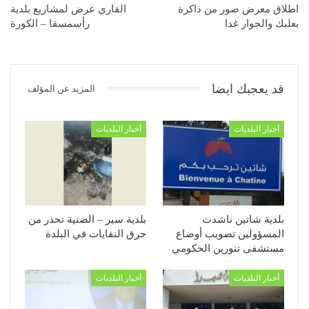
اطلاق معرض صور من ذاكرة
القاري عرض لمشاريع بلدية
بعلبك والجوار غدا
رأسمسقا – الكورة
قد يعجبك ايضا
المزيد عن المؤلف
أخبار البلديات
أخبار البلديات
بلدية شاتين ناشدت
بلدية سير – الضنية تحذر من
المسؤولين تصويب أوضاع
حرق النفايات في البلدة
مستشفى تنورين الحكومي
أخبار البلديات
أخبار البلديات