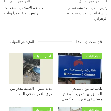
الموضوع السابق
الموضوع التالي
رئيس بلدية مغدوشة تسلم
الجماعة الإسلامية استقبلت
رئاسة اتحاد بلديات صيدا –
رئيس بلدية صيدا ونائبه
الزهراني
قد يعجبك ايضا
المزيد عن المؤلف
أخبار البلديات
أخبار البلديات
بلدية شاتين ناشدت
بلدية سير – الضنية تحذر من
المسؤولين تصويب أوضاع
حرق النفايات في البلدة
مستشفى تنورين الحكومي
أخبار البلديات
أخبار البلديات