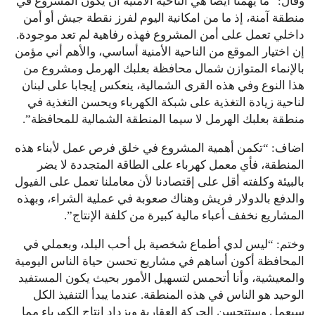
وقال: “ما يهمنا أيضا هي الناحية الأمنية أن يكون المشروع في
منطقة آمنة، إذ ما من امكانية اليوم لفرز نقطة جيش أو أمن
داخلي تعمل على أمن المشروع فهذه رفاهية لم تعد موجودة.
إن اختيار الموقع من الناحية الأمنية أساسي، والأهم أني مؤمن
بالإنماء المتوازن شمال محافظة بعلبك الهرمل ومشروع من
هذا النوع وفي هذه القرى الشمالية، ينعكس إيجابا على لبنان
لناحية زيادة التغذية على شبكة الكهرباء ويحسن التغذية في
منطقة بعلبك الهرمل لا سيما المنطقة الشمالية للمحافظة”.
اضاف: “تكمن أهمية المشروع في خلق فرص عمل لأبناء هذه
المنطقة، فأي معمل كهرباء على الطاقة المتجددة لا يضر
بالبيئة وكلفته أقل على إقتصادنا لأن معاملنا تعمل على الفيول
والدفع بالدولار فريش وهناك صعوبة في عملية الشراء، وبهذه
المشاريع نخفف أعباء مالية كبيرة من كلفة الإنتاج”.
وختم: “ليس لدي أطماع شخصية بل أحب البلد، وبعملي في
المحافظة أكون أساهم في مشاريع تحسن حياة الناس اليومية
والمعيشية، وأنا أتحمس لتسهيل الأمور بحيث يكون المستفيد
الوحيد هو الناس في هذه المنطقة. عندما يبدأ التنفيذ الكل
سيعمل وستتحسن الحركة العقارية ويزداد إنتاج الكهرباء مما