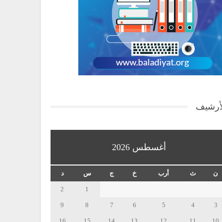
أرشيف
أغسطس 2026
ن
ث
أرب
خ
ج
س
د
2
1
9
8
7
6
5
4
3
16
15
14
13
12
11
10