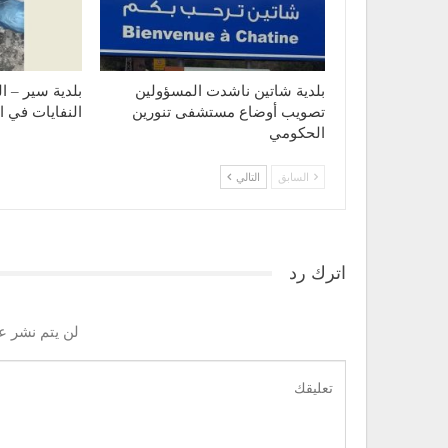
بلدية شاتين ناشدت المسؤولين
بلدية سير – ا
تصويب أوضاع مستشفى تنورين
النفايات في ال
الحكومي
السابق
التالي
اترك رد
لن يتم نشر عن