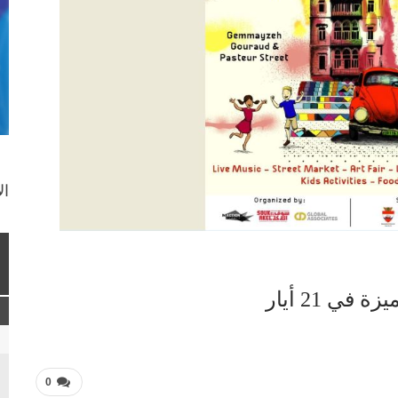
ال
ي 21 أيار
0