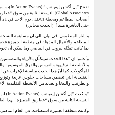
Global Associates) النسخة الثانية من 
أصح
حتى العاشرة مساءً. (الحدث مجاني)
واشار المنظمون، في بيان، الى ان مساهمة النسخة
المطاعم والأعمال المذهلة في منطقة الجميزة فحسب،
بما كانت تمثّله بيروت في الماضي وما يمكن أن تعود
وأعلنوا ان “هذا الحدث سيتكلّل بالأزياء والمصممين 
والأنشطة الترفيهية والعروض والفرق الموسيقية 
للمأكولات. كما أنّ هذا الحدث مناسبة للإعراب عن ا
التقليدية التي تتضمن مساحات جلوس عربية وتوزيع ا
والطرنيب والليخا والعديد من الأنشطة التقليدية الأ
“واكدت “
النسخة الثانية من سوق “عطريق الجميزة” لهذا العام