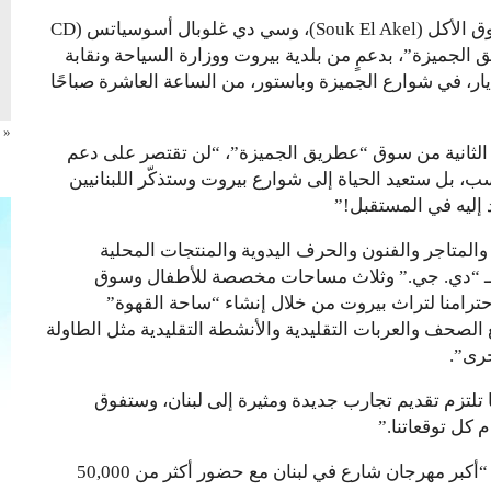
تفتتح “إن أكشن إيفينتس” (In Action Events)، وسوق الأكل (Souk El Akel)، وسي دي غلوبال أسوسياتس (CD
سوق “عطريق الجميزة”، بدعمٍ من بلدية بيروت ووزارة السياحة ونقابة
اب المطاعم ومحطة LBCI.، يوم الاحد في 21 أيار، في شوارع الجميزة وباستور، من الساعة العاشرة صباحًا
« 
 الثانية من سوق “عطريق الجميزة”، “لن تقتصر على دعم
 بل ستعيد الحياة إلى شوارع بيروت وستذكّر اللبنانيين
 إليه في المستقبل!”
والمتاجر والفنون والحرف اليدوية والمنتجات المحلية
والـ “دي. جي.” وثلاث مساحات مخصصة للأطفال وسوق
حترامنا لتراث بيروت من خلال إنشاء “ساحة القهوة”
لصحف والعربات التقليدية والأنشطة التقليدية مثل الطاولة
خرى”.
إن أكشن إيفينتس (In Action Events) انها تلتزم تقديم تجارب جديدة ومثيرة إلى لبنان، وستفوق
 كل توقعاتنا.”
وكانت منطقة الجميزة استضافت في العام الماضي “أكبر مهرجان شارع في لبنان مع حضور أكثر من 50,000