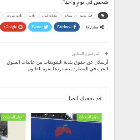
شخص في يومٍ واحد”.
أخبار يومية
بلديات
بلديات لبنان
بلدية
بلدية بيروت
Google+
Twitter
Facebook
مشاركة
الموضوع السابق
أرسلان عن حقوق بلدية الشويفات من عائدات السوق
الحرة في المطار: سنستردها بقوة القانون
قد يعجبك ايضا
أخبار البلديات
أخبار البلديات