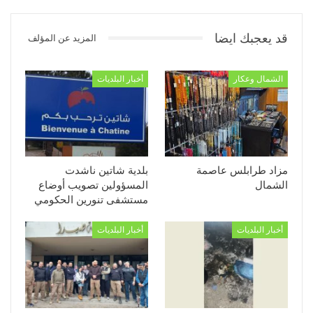
قد يعجبك ايضا
المزيد عن المؤلف
الشمال وعكار
أخبار البلديات
مزاد طرابلس عاصمة
بلدية شاتين ناشدت
الشمال
المسؤولين تصويب أوضاع
مستشفى تنورين الحكومي
أخبار البلديات
أخبار البلديات