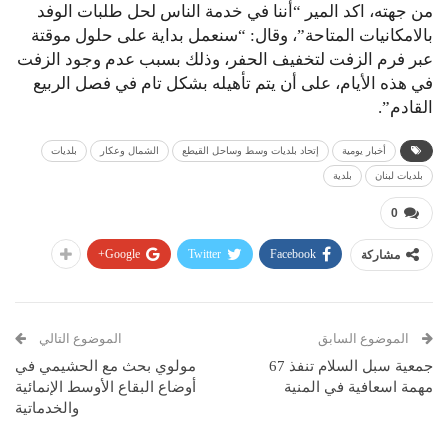
من جهته، اكد المير “أننا في خدمة الناس لحل طلبات الوفد
بالامكانيات المتاحة”، وقال: “سنعمل بداية على حلول موقتة
عبر فرم الزفت لتخفيف الحفر، وذلك بسبب عدم وجود الزفت
في هذه الأيام، على أن يتم تأهيله بشكل تام في فصل الربيع
القادم”.
أخبار يومية
إتحاد بلديات وسط وساحل القيطع
الشمال وعكار
بلديات
بلديات لبنان
بلدية
0
Google+
Twitter
Facebook
مشاركة
الموضوع السابق
الموضوع التالي
جمعية سبل السلام تنفذ 67
مولوي بحث مع الحشيمي في
مهمة اسعافية في المنية
أوضاع البقاع الأوسط الإنمائية
والخدماتية