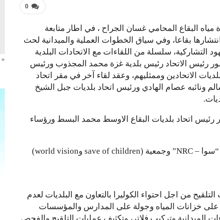
0
ياه البقاع المحامي غسان الجراح ، في اطار متابعة
 انتشارها بقاعا، وفي سياق الخطوات العملية والميدانية لحث
هود التشاركية، سلسلة من اللقاءات مع الاتحادات البلدية
« 
ور رئيس الاتحاد رئيس بلدية غزة محمد المجذوب ورئيس
ديات الاتحادين وممثليهم، وعقد لقاء آخر في مقر اتحاد
لم ونائبه عصام الهادي ورئيس اتحاد بلديات جبل الشيخ
يات.
 رئيس اتحاد بلديات البقاع الاوسط محمد البسط ورؤساء
كما حضر ممثلو مكتب البقاع في اليونيسف وجمعية “سوا – NRC” وجمعية (save of children وworld vision)
تلقيح من اجل احتواء الكوليرا بالتعاون مع البلديات لعدم
كلور على خزانات المياه وجولة على المدارس والمؤسسات
ءات الميدانية وتركيب فلاتر، وتكثيف عمليات التلقيح والفحص