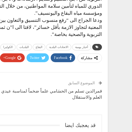
الدوري للمياه لتأمين سلامة المواطنين، من خلال الت
ومؤسسة مياه البقاع واليونسيف”.
ودعا الجراح الى “رفع منسوب التنسيق والتعاون بي
المعنية لتجاوز الازمة بأقل خسائر”، لافتا الى ا”ن 
التربوية والصحية بخاصة”.
أخبار يومية
الاتحادات البلدية
البقاع
البلديات
الكوليرا
Google+
Twitter
Facebook
مشاركة
الموضوع السابق
قمرالدين تسلم من الحسَامي علماً ضخماً لمناسبة عيدي
العلم والاستقلال
قد يعجبك ايضا