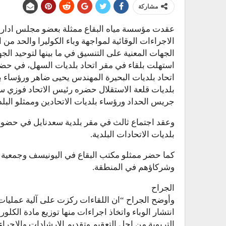
مشاركة
عقدت مؤسسة مياه البقاع ممثلة بعضو مجلس ادارة م
الاجراءات الوقائية لمواجهة وباء الكوليرا والحد من
الجهات المعنية على التنسيق في ما بينها لتوحيد الج
استهلت بلقاء في مقر اتحاد بلديات السهل، في حض
اتحاد بلديات البحيرة المهندس يحيى ضاهر ورؤساء بل
بلديات قلعة الاستقلال حضره رئيس الاتحاد فوزي سا
جريس الحداد ورؤساء بلديات الاتحادين وممثلو البلد
وعقد اجتماع ثالث في مقر بلدية سعدنايل في حضور
بلديات الاتحادات البلدية.
وشركاؤهم في المنطقة.
الجراح
وأوضح الجراح “ان اللقاءات ركزت على آلية عمليات ال
انتشار الوباء واتخاذ اجراءات منها توزيع مادة ال
التربوية من اجل التعقيم وتقديم الارشادات والاجرا