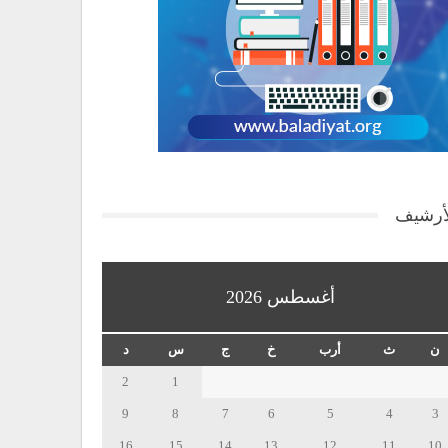
أرشيف
أغسطس 2026
ن
ث
أرب
خ
ج
س
د
2
1
9
8
7
6
5
4
3
16
15
14
13
12
11
10