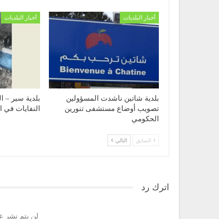
أخبار البلديات
أخبار البلديات
بلدية شاتين ناشدت المسؤولين
بلدية سير – ا
تصويب أوضاع مستشفى تنورين
النفايات في ال
الحكومي
السابق
التالي
اترك رد
لن يتم نشر عن