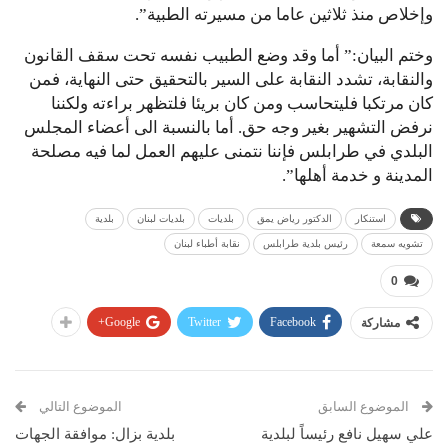
وإخلاص منذ ثلاثين عاما من مسيرته الطبية”.
وختم البيان:” أما وقد وضع الطبيب نفسه تحت سقف القانون
والنقابة، تشدد النقابة على السير بالتحقيق حتى النهاية، فمن
كان مرتكبا فليتحاسب ومن كان بريئا فلتظهر براءته ولكننا
نرفض التشهير بغير وجه حق. أما بالنسبة الى أعضاء المجلس
البلدي في طرابلس فإننا نتمنى عليهم العمل لما فيه مصلحة
المدينة و خدمة أهلها”.
استنكار
الدكتور رياض يمق
بلديات
بلديات لبنان
بلدية
تشويه سمعة
رئيس بلدية طرابلس
نقابة أطباء لبنان
0
Google+
Twitter
Facebook
مشاركة
الموضوع السابق
الموضوع التالي
علي سهيل نافع رئيساً لبلدية
بلدية بزال: موافقة الجهات