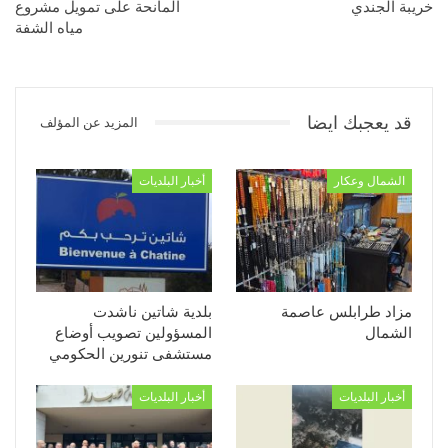
خريبة الجندي
المانحة على تمويل مشروع
مياه الشفة
قد يعجبك ايضا
المزيد عن المؤلف
الشمال وعكار
أخبار البلديات
مزاد طرابلس عاصمة
بلدية شاتين ناشدت
الشمال
المسؤولين تصويب أوضاع
مستشفى تنورين الحكومي
أخبار البلديات
أخبار البلديات