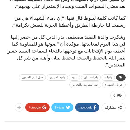
بعد مضي السنوات الست ونجدد الإستمرار على نهجهم”.
كما كانت كلمة لبلوط قال فيها: “إن دماء الشهداء هي من
رسمت لنا خارطة الطريق وأعطتنا الحرية للعيش بكرامة”.
وشكرت والدة الفقيد مصطفى بدر الدين كل من حضر إليها
في هذا اليوم لمعايدتها، مؤكدة أن “صوتها هو للمقاومة كما
أعطته يوم الإنتخابات مع توجهها بالدعاء لسماحة السيد حسن
نصر الله بالحفظ والصحة ليحفظ لبنان وأهله من شر كل
المعتدين”.
بلديات
بلديات لبنان
بلدية
بلدية الغبيري
جبل لبنان الجنوبي
عوائل الشهداء
عيد المقاومة والتحرير
0
Google+
Twitter
Facebook
مشاركة