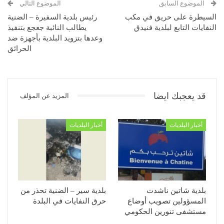
الموضوع السابق
الموضوع التالي
السيطرة على حريق في مكب
رئيس بلدية السفيرة – الضنية
النفايات التابع لبلدية فنيدق
يطالب النائبة جعجع بتنفيذ
وعدها بتزويد البلدية بأجهزة ضد
الحرائق
قد يعجبك ايضا
المزيد عن المؤلف
أخبار البلديات
أخبار البلديات
بلدية شاتين ناشدت
بلدية سير – الضنية تحذر من
المسؤولين تصويب أوضاع
حرق النفايات في البلدة
مستشفى تنورين الحكومي