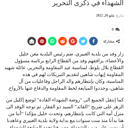
الشهداء في ذكرى التحرير
بتاريخ
مايو 26, 2022
0
مشاركة
زار وفد من بلدية الغبيري، ضم رئيس البلدية معن خليل
والأعضاء، يرافقهم وفد من القطاع الرابع برئاسة مسؤول
القطاع بلال بلوط، لمناسبة عيد المقاومة والتحرير، عائلة شهيد
المقاومة إيهاب شاهين لتقديم التبريكات لهم في هذه
المناسبة، وكان بإنتظارهم والد الراحل وفاعليات من آل
شاهين، وجددوا المبايعة لخط المقاومة والدفاع عنها بالأرواح.
كما إنتقل الجميع الى “روضة الشهداء القادة” لوضع إكليل من
الزهر على ضريح “القائد” السيد ذو الفقار، ثم توجه الوفد الى
منزل أمه التي كانت بإنتظارهم، وتحدث خليل مؤكدا “أننا من
هنا بدأنا منذ ست سنوات مع بداية ولاية بلدية الغبيري وعاهدنا
أن نسير على درب الشهداء، ومن هنا نجدد المبايعة للشهداء