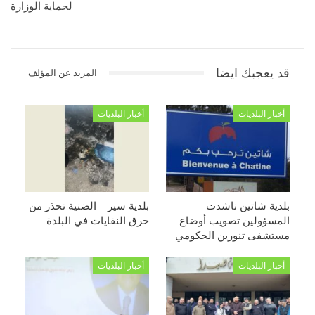
لحماية الوزارة
قد يعجبك ايضا
المزيد عن المؤلف
أخبار البلديات
أخبار البلديات
بلدية شاتين ناشدت
بلدية سير – الضنية تحذر من
المسؤولين تصويب أوضاع
حرق النفايات في البلدة
مستشفى تنورين الحكومي
أخبار البلديات
أخبار البلديات