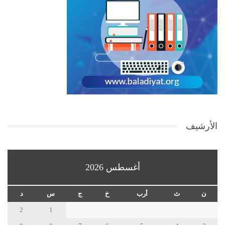
الأرشيف
أغسطس 2026
ن
ث
أرب
خ
ج
س
د
2
1