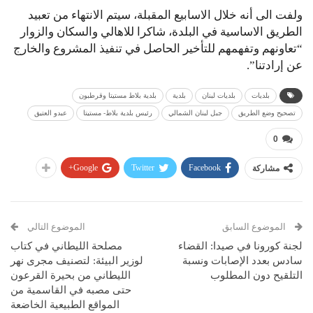
ولفت الى أنه خلال الاسابيع المقبلة، سيتم الانتهاء من تعبيد
الطريق الاساسية في البلدة، شاكرا للاهالي والسكان والزوار
“تعاونهم وتفهمهم للتأخير الحاصل في تنفيذ المشروع والخارج
عن إرادتنا”.
بلديات
بلديات لبنان
بلدية
بلدية بلاط مستيتا وقرطبون
تصحيح وضع الطريق
جبل لبنان الشمالي
رئيس بلدية بلاط- مستيتا
عبدو العتيق
0
Google+
Twitter
Facebook
مشاركة
الموضوع السابق
الموضوع التالي
لجنة كورونا في صيدا: القضاء
مصلحة الليطاني في كتاب
سادس بعدد الإصابات ونسبة
لوزير البيئة: لتصنيف مجرى نهر
التلقيح دون المطلوب
الليطاني من بحيرة القرعون
حتى مصبه في القاسمية من
المواقع الطبيعية الخاضعة