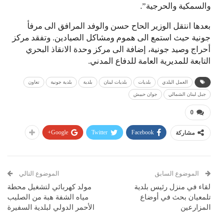
والسمكية والحرجية”.
بعدها انتقل الوزير الحاح حسن والوفد المرافق الى مرفأ
جونية حيث استمع الى هموم ومشاكل الصيادين. وتفقد مركز
أحراج وصيد جونية، إضافة الى مركز وحدة الانقاذ البحري
التابعة للمديرية العامة للدفاع المدني.
العمل البلدي
بلديات
بلديات لبنان
بلدية
بلدية جونية
تعاون
جبل لبنان الشمالي
جوان حبيش
0
Google+
Twitter
Facebook
مشاركة
الموضوع السابق
الموضوع التالي
لقاء في منزل رئيس بلدية
مولد كهربائي لتشغيل محطة
تلمعيان بحث في أوضاع
مياه الشفة هبة من الصليب
المزارعين
الأحمر الدولي لبلدية السفيرة