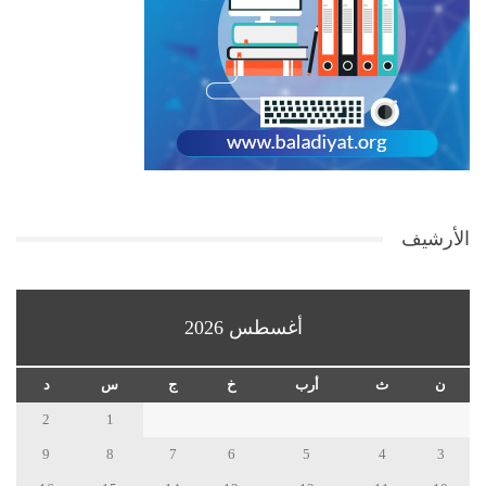
الأرشيف
أغسطس 2026
ن
ث
أرب
خ
ج
س
د
2
1
9
8
7
6
5
4
3