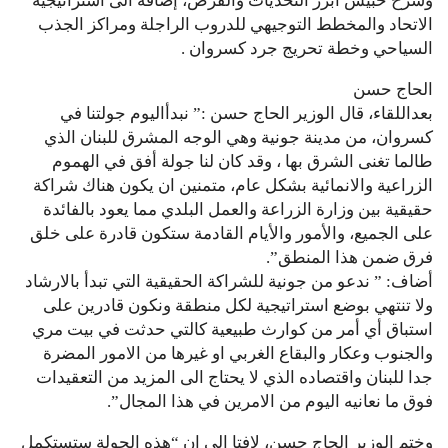
وشرح حبيش أبرز التحديات والفرص، إضافة الى استراتيجية
الاتحاد والمخطط التوجيهي للدروب الراجلة ومراكز الجذب
السياحي وخطة تحريج جرد كسروان .
الحاج حسن
بعداللقاء، قال الوزير الحاج حسن :” نبدأاليوم جولتنا في
كسروان، من مدينة جونية وهي الوجه المشرق للبنان الذي
طالما تغنى الشرق بها ، وقد كان لنا جولة أفق في الهموم
الزراعية والانمائية بشكل عام، متمنين ان يكون هناك شراكة
حقيقية بين وزارة الزراعة والعمل البلدي مما يعود بالفائدة
على الجميع، والأمور والأيام القادمة ستكون قادرة على خلق
فرق ضمن هذا المنطق”.
أضاف: ” ندعو من جونية للشراكة الحقيقية التي تبدأ بالارشاد
ولا تنتهي بوضع استراتيجية لكل منطقة ونكون قادرين على
استباق أي أمر من كوارث طبيعية كالتي حدثت في بيت مري
والجنوب وعكار والبقاع الغربي او غيرها من الامور المضرة
جدا للبنان واقتصاده الذي لا يحتاج الى المزيد من التعقيدات
فوق ما نعانيه اليوم من الامرين في هذا المجال”.
وختم الوزير الحاج حسن، لافتا الى ان “هذه الجولة ستستكمل