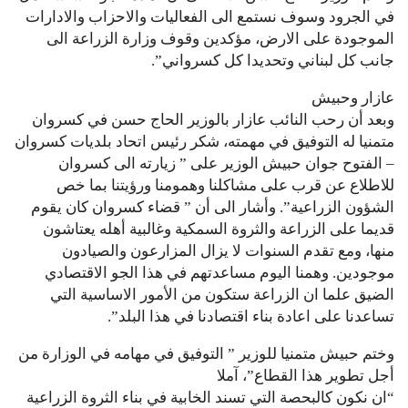
في الجرود وسوف نستمع الى الفعاليات والاحزاب والادارات
الموجودة على الارض، مؤكدين وقوف وزارة الزراعة الى
جانب كل لبناني وتحديدا كل كسرواني”.
عازار وحبيش
وبعد أن رحب النائب عازار بالوزير الحاج حسن في كسروان
متمنيا له التوفيق في مهمته، شكر رئيس اتحاد بلديات كسروان
– الفتوح جوان حبيش الوزير على ” زيارته الى كسروان
للاطلاع عن قرب على مشاكلنا وهمومنا ورؤيتنا بما خص
الشؤون الزراعية”. وأشار الى أن ” قضاء كسروان كان يقوم
قديما على الزراعة والثروة السمكية وغالبية أهله يعتاشون
منها، ومع تقدم السنوات لا يزال المزارعون والصيادون
موجودين. وهمنا اليوم مساعدتهم في هذا الجو الاقتصادي
الضيق علما ان الزراعة ستكون من الأمور الاساسية التي
تساعدنا على اعادة بناء اقتصادنا في هذا البلد”.
وختم حبيش متمنيا للوزير ” التوفيق في مهامه في الوزارة من
أجل تطوير هذا القطاع”، آملا
“ان نكون كالبحصة التي تسند الخابية في بناء الثروة الزراعية