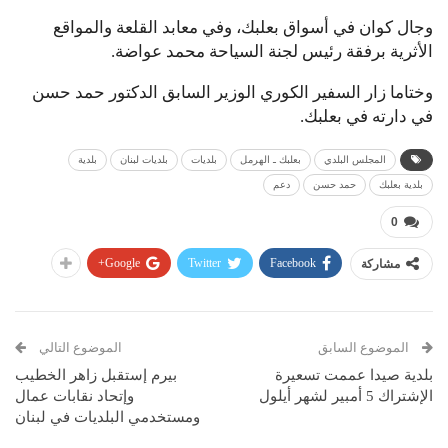
وجال كوان في أسواق بعلبك، وفي معابد القلعة والمواقع
الأثرية برفقة رئيس لجنة السياحة محمد عواضة.
وختاما زار السفير الكوري الوزير السابق الدكتور حمد حسن
في دارته في بعلبك.
المجلس البلدي
بعلبك ـ الهرمل
بلديات
بلديات لبنان
بلدية
بلدية بعلبك
حمد حسن
دعم
0
Google+
Twitter
Facebook
مشاركة
الموضوع السابق
الموضوع التالي
بلدية صيدا عممت تسعيرة
بيرم إستقبل زاهر الخطيب
الإشتراك 5 أمبير لشهر أيلول
وإتحاد نقابات عمال
ومستخدمي البلديات في لبنان