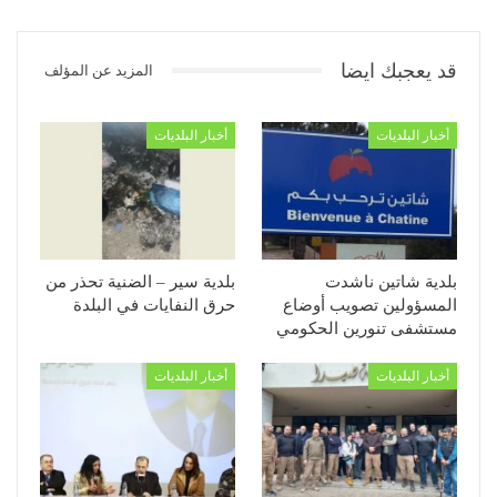
قد يعجبك ايضا
المزيد عن المؤلف
أخبار البلديات
أخبار البلديات
بلدية شاتين ناشدت
بلدية سير – الضنية تحذر من
المسؤولين تصويب أوضاع
حرق النفايات في البلدة
مستشفى تنورين الحكومي
أخبار البلديات
أخبار البلديات