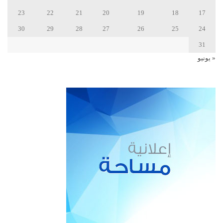
23
22
21
20
19
18
17
30
29
28
27
26
25
24
31
« يونيو