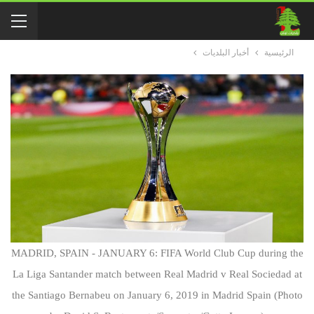
الرئيسية
أخبار البلديات
MADRID, SPAIN - JANUARY 6: FIFA World Club Cup during the
La Liga Santander match between Real Madrid v Real Sociedad at
the Santiago Bernabeu on January 6, 2019 in Madrid Spain (Photo