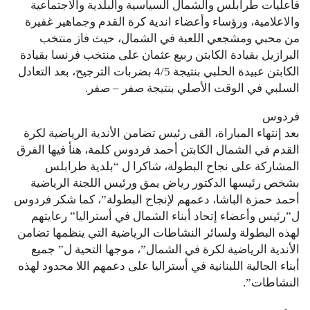
فاعليات طرابلس والشمال السياسية والبلدية والاجتماعية
والاعلامية، ورؤساء وأعضاء اندية كرة القدم وجماهير غفيرة
من محبي ومشجعي اللعبة في الشمال، حيث فاز منتخب
البرازيل بقيادة الكابتن ربيع عثمان على منتخب فرنسا بقيادة
الكابتن عبيدة الحلبي بنتيجة 4/5 بضربات الترجيح، بعد التعادل
السلبي في الوقت الأصلي بنتيجة صفر – صفر.
فردوس
بعد إنتهاء المباراة، القى رئيس تضامن الأندية الرياضية لكرة
القدم في الشمال الكابتن أحمد فردوس كلمة، هنأ فيها الفرق
المشاركة على نجاح البطولة، شاكرا ل “بلدية طرابلس
بشخص رئيسها الدكتور رياض يمق ورئيس اللجنة الرياضية
أحمد حمزة الباشا، دعمهم لإنجاح البطولة”، كما شكر فردوس
ل”رئيس وأعضاء إتحاد أبناء الشمال في أستراليا” رعايتهم
لهذه البطولة ولسائر النشاطات الرياضية التي ينظمها تضامن
الأندية الرياضية لكرة في الشمال”، موجها التحية ل” جميع
أبناء الجالية اللبنانية في أستراليا على دعمهم اللا محدود لهذه
النشاطات”.