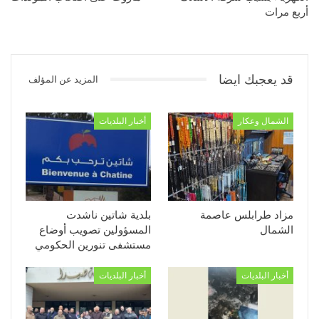
أربع مرات
قد يعجبك ايضا
المزيد عن المؤلف
الشمال وعكار
أخبار البلديات
مزاد طرابلس عاصمة
بلدية شاتين ناشدت
الشمال
المسؤولين تصويب أوضاع
مستشفى تنورين الحكومي
أخبار البلديات
أخبار البلديات