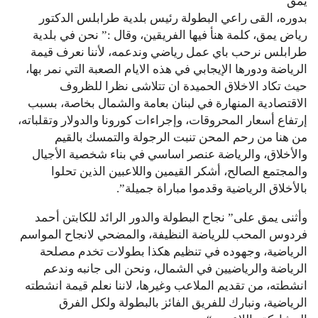
يمق
بدوره، القى راعي البطولة رئيس بلدية طرابلس الدكتور
رياض يمق، كلمة هنأ فيها الفريقين، وقال :” نحن في بلدية
طرابلس نرحب باي عمل رياضي وندعمه، لأننا نعرف قيمة
الرياضة ودورها الإيجابي في هذه الايام الصعبة التي نمر بها،
حيث تكاد الاخلاق الحميدة ان تتلاشى نظرا للظروف
الاقتصادية المنهارة في لبنان بعامة والشمال بخاصة، بسبب
إرتفاع أسعار المحروقات، وإجراءات كورونا والدولار وتقلباته،
من هنا من رحم المحن تنبت الرجولة والتمسك بالقيم
والأخلاق، والرياضة عنصر اساسي في بناء شخصية الأجيال
والمجتمع الصالح، أشكر القيمين واللاعبين الذين تحلوا
بالأخلاق الرياضية وقدموا مباراة جميلة”.
وأثنى يمق على” نجاح البطولة والدور الرائد للكابتن أحمد
فردوس المحب للرياضة النظيفة، والمضحي لانجاح المواسم
الرياضية، وجهوده في تنظيم هكذا بطولات تخدم مصلحة
الرياضة والرياضيين في الشمال، ونحن الى جانبه وندعم
انشطته، من تقديم الملاعب وغيرها، لاننا نعلم قيمة انشطته
الرياضية، ونبارك للفريق الفائز بالبطولة ولكل الفرق