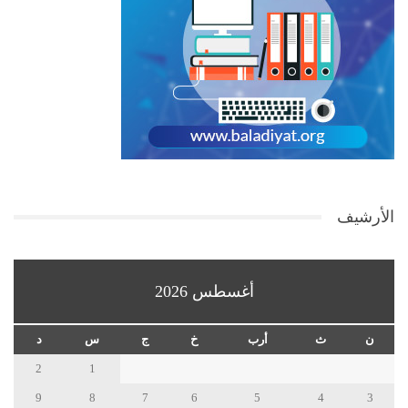
الأرشيف
أغسطس 2026
ن
ث
أرب
خ
ج
س
د
2
1
9
8
7
6
5
4
3