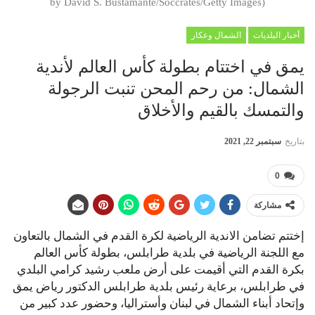
by David S. Bustamante/Soccrates/Getty Images)
أخبار البلديات
الشمال وعكار
يمق في اختتام بطولة كأس العالم لأندية
الشمال: من رحم المحن تنبت الرجولة
والتمسك بالقيم والأخلاق
بتاريخ
سبتمبر 22, 2021
0
مشاركة
إختتم تضامن الاندية الرياضية لكرة القدم في الشمال بالتعاون
مع اللجنة الرياضية في بلدية طرابلس، بطولة كأس العالم
بكرة القدم التي أقيمت على أرض ملعب رشيد كرامي البلدي
في طرابلس، برعاية رئيس بلدية طرابلس الدكتور رياض يمق
وإتحاد أبناء الشمال في لبنان وأستراليا، وحضور عدد كبير من