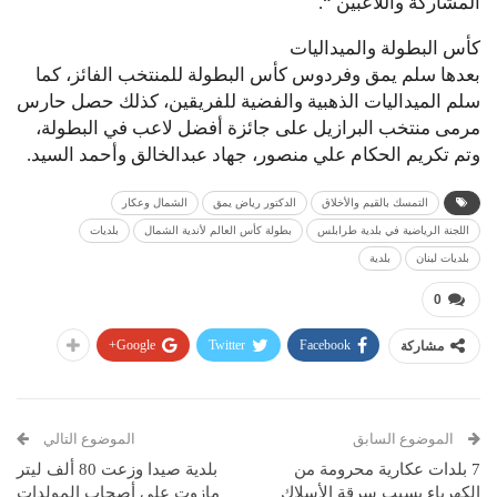
المشاركة واللاعبين “.
كأس البطولة والميداليات
بعدها سلم يمق وفردوس كأس البطولة للمنتخب الفائز، كما
سلم الميداليات الذهبية والفضية للفريقين، كذلك حصل حارس
مرمى منتخب البرازيل على جائزة أفضل لاعب في البطولة،
وتم تكريم الحكام علي منصور، جهاد عبدالخالق وأحمد السيد.
التمسك بالقيم والأخلاق
الدكتور رياض يمق
الشمال وعكار
اللجنة الرياضية في بلدية طرابلس
بطولة كأس العالم لأندية الشمال
بلديات
بلديات لبنان
بلدية
0
Google+
Twitter
Facebook
مشاركة
الموضوع السابق
الموضوع التالي
7 بلدات عكارية محرومة من
بلدية صيدا وزعت 80 ألف ليتر
الكهرباء بسبب سرقة الأسلاك
مازوت على أصحاب المولدات