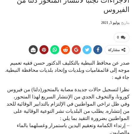
الاجراءات تجنبا لانتشار المتحور دلتا من
الفيروس
بتاريخ
يوليو 5, 2021
0
مشاركة
صدر عن محافظ النبطية بالتكليف الدكتور حسن فقيه تعميم
موجه إلى قائمقاميات وبلديات وإتحاد بلديات محافظة النبطية.
جاء فيه :
نظرا لتسجيل حالات جديدة مصابة بالمتحور(دلتا) من فيروس
كورونا، والتخوف الجدي من الإنتشار السريع لهذا المتحور،
وفي ظل تراخي المواطنين في الإلتزام بالتدابير الوقائية للحد
من إنتشاره. يطلب من البلديات نشر التوعية الوقائية على
المواطنين بضرورة التقيد بما يلي :
– إرتداء الكمامة وتعقيم اليدين باستمرار وغسلهما بالماء
والصابون.