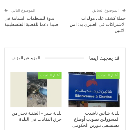
الموضوع السابق
الموضوع التالي
حملة كشف على مولدات
ندوة للمنظمات الشبابية في
الاشتراكات في الغبيري بدءا من
صيدا دعما للقضية الفلسطينية
الاثنين
قد يعجبك ايضا
المزيد عن المؤلف
أخبار البلديات
أخبار البلديات
بلدية شاتين ناشدت
بلدية سير – الضنية تحذر من
المسؤولين تصويب أوضاع
حرق النفايات في البلدة
مستشفى تنورين الحكومي