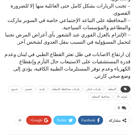
– تجنب الزيارات بشكل كامل حتى العائلية منها إلا للضرورة
القصوى.
– المحافظة على التباعد الإجتماعي خاصة في السوبر ماركت
والمطاعم والمؤسسات السياحية.
– الإلتزام بالعزل الفوري عند الشعور بأي أعراض المرض تجنبا
لتحمل المسؤولية في التسبب بنقل العدوى لشخص آخر.
إن ارتفاع الاصابات في ظل تعثر القطاع الطبي في لبنان وعدم
قدرة المستشفيات على الاستيعاب حال التأزم وإنقطاع
الكهرباء وعدم توفر المستلزمات الطبية الكافية، يؤدي إلى
وضع صحي كارثي.
النبطية
بلديات لبنان
بلديات محافظة النبطية
بلدية
تعميم
عدوى
كوفيد 19
محافظ النبطية
0
Google+
Twitter
Facebook
مشاركة