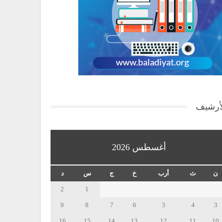
أرشيف
أغسطس 2026
ن
ث
أرب
خ
ج
س
د
2
1
9
8
7
6
5
4
3
16
15
14
13
12
11
10