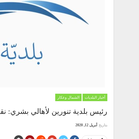
أخبار البلديات
الشمال وعكار
رئيس بلدية تنورين لأهالي بشري: نق
بتاريخ
أبريل 12, 2020