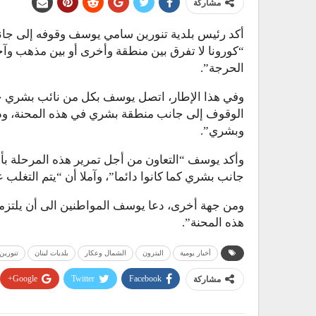
مشاركة
أكد رئيس بلدية تنورين سامي يوسف وقوفه إلى جانب
“كورونا لا تفرق بين منطقة وأخرى أو بين مذهب وآخ
الحرجة”.
وفي هذا الإطار، اتصل يوسف بكل من نائب بشري 
الوقوف إلى جانب منطقة بشري في هذه المحنة، وذلك
وبشري”.
وأكد يوسف “التعاون من أجل تمرير هذه المرحلة بأ
جانب بشري كما كانوا دائما”، وآملا أن “يتم التغلب
ومن جهة أخرى، دعا يوسف المواطنين الى أن يلتزموا
هذه المحنة”.
أخبار يومية
البترون
الشمال وعكار
بلديات لبنان
تنورين
Google+
Twitter
Facebook
مشاركة