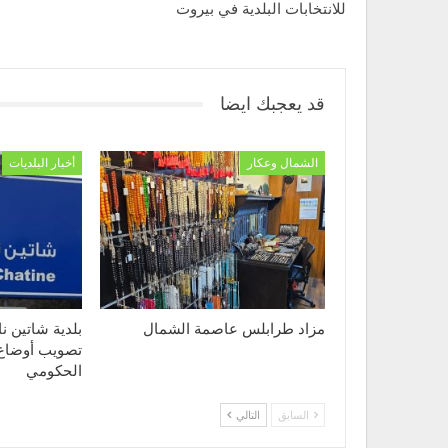
للانتخابات البلدية في بيروت
قد يعجبك ايضا
الشمال وعكار
أخبار البلديات
مزاد طرابلس عاصمة الشمال
بلدية شاتين 
تصويب أوضاع
الحكومي
السابق
التالي