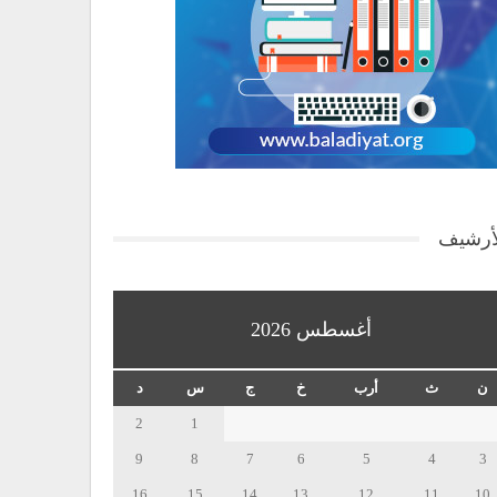
أرشيف
أغسطس 2026
ن
ث
أرب
خ
ج
س
د
2
1
9
8
7
6
5
4
3
16
15
14
13
12
11
10