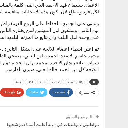
الاعمال سليمان فهد الاحمد،الذي القى كلمة بالمناسبة
لكل فرد ونتطلع لان تكون هذه الانتخابات منافسة ش
وتمنى على الجميع “الحفاظ على الروح الديمقراطية و
بين الناس، وسنكون اول المهنئين لمن يختاره الناس 
على وحدة اهل البلدة وان يتابع ما انجزته البلدية ال
ثم اعلن اسماء اعضاء اللائحة على الشكل التالي: 
محمد جاسم الاسعد، احمد بطين العلي، مضحي ال
شهاب، علاء زيدان الاحمد، محمد نزال الحجة، فواز ا
اللائحة كل من: احمد خالد العلي، صبري الفارس.
الوفاء و المحبة
انتخابات
بلدية
عكار
لائحة
Google+
Twitter
Facebook
مشاركة
الموضوع السابق
مواطنون ومواطنات في دولة أعلنت أسماء مرشحيها