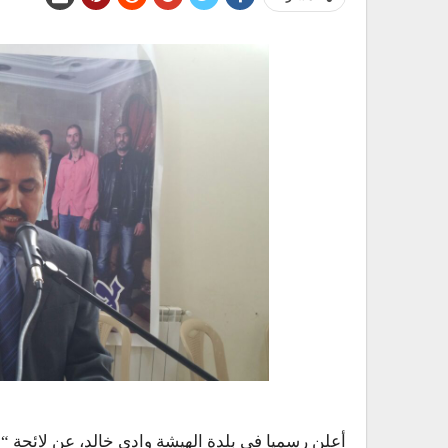
أعلن رسميا في بلدة الهيشة وادي خالد، عن لائحة 