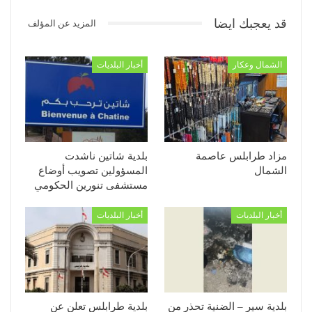
قد يعجبك ايضا
المزيد عن المؤلف
الشمال وعكار
أخبار البلديات
مزاد طرابلس عاصمة
بلدية شاتين ناشدت
الشمال
المسؤولين تصويب أوضاع
مستشفى تنورين الحكومي
أخبار البلديات
أخبار البلديات
بلدية سير – الضنية تحذر من
بلدية طرابلس تعلن عن