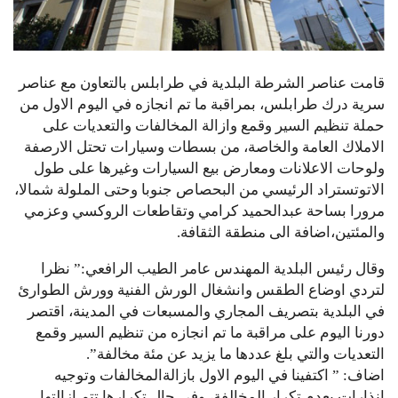
قامت عناصر الشرطة البلدية في طرابلس بالتعاون مع عناصر
سرية درك طرابلس، بمراقبة ما تم انجازه في اليوم الاول من
حملة تنظيم السير وقمع وازالة المخالفات والتعديات على
الاملاك العامة والخاصة، من بسطات وسيارات تحتل الارصفة
ولوحات الاعلانات ومعارض بيع السيارات وغيرها على طول
الاتوتستراد الرئيسي من البحصاص جنوبا وحتى الملولة شمالا،
مرورا بساحة عبدالحميد كرامي وتقاطعات الروكسي وعزمي
والمئتين،اضافة الى منطقة الثقافة.
وقال رئيس البلدية المهندس عامر الطيب الرافعي:” نظرا
لتردي اوضاع الطقس وانشغال الورش الفنية وورش الطوارئ
في البلدية بتصريف المجاري والمسبعات في المدينة، اقتصر
دورنا اليوم على مراقبة ما تم انجازه من تنظيم السير وقمع
التعديات والتي بلغ عددها ما يزيد عن مئة مخالفة”.
اضاف: ” اكتفينا في اليوم الاول بازالةالمخالفات وتوجيه
انذارات بعدم تكرار المخالفة، وفي حال تكرارها تتم ازالتها