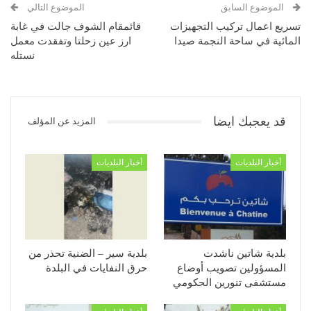
الموضوع السابق
الموضوع التالي
تسريع اعمال تركيب التجهيزات
قائمقام الشوف جالت في غابة
المائية في ساحة النجمة صيدا
ارز عين زحلتا وتفقدت معمل
نستله
قد يعجبك ايضا
المزيد عن المؤلف
أخبار البلديات
أخبار البلديات
بلدية شاتين ناشدت
بلدية سير – الضنية تحذر من
المسؤولين تصويب أوضاع
حرق النفايات في البلدة
مستشفى تنورين الحكومي