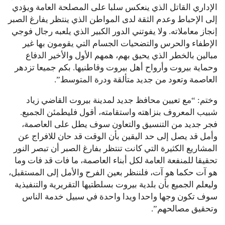
الإداري القاتل الذي ينعكس سلبا على المصلحة العامة ويؤدي
إلى الإحباط وعدم الثقة لدى المواطن الذي ينتظر يفارغ الصبر
إنجاز معاملاته. ولا يفوتني الدور الكبير الذي يلعبه رجال فوجي
الإطفاء والحرس والتضحيات الجسام التي يقومون بها غير
مبالين بالخطر الذي يحيق بهم، همهم الأول والأخير الدفاع
وحماية بيروت وأرواح أهل بيروت وقاطنيها. بكم جميعا تزدهر
العاصمة وتعود من جديد متألقة ودرة المتوسط”.
وختم: “مع تعيين محافظ جديد لمدينة بيروت القاضي زياد
شبيب المعروف بنزاهته واستقامته، أقول فليطمئن الجميع.
فجر جديد من التنسيق والتعاون سوف يطل على العاصمة،
وأمل قد يصل إلى حد اليقين بأن الوقت قد حان للافراج عن
المشاريع الكثيرة التي كانت تنتظر بفارغ الصبر أن تبصر النور
تحقيقا للمنفعة العامة لكل أبناء العاصمة، ما فات قد فات وما
هو آت حكما هو آت، فلننظر بعين الفرح والأمل إلى المستقبل،
وليعلم الجميع بأن بلدية بيروت بسلطتيها التقريرية والتنفيذية
سوف تكون وجها واحدا ويدا واحدة في سبيل خدمة الناس
وتحقيق مصالحهم”.