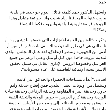
حمد
واستهل الدكتور حمد كلمته قائلا :”اليوم جو جديد في بلدية
بيروت عنوانه المحافظ زياد شبيب وانا، جو ثقة متبادل وهذا
الجو هو فرصة تاريخية للبلدية ولبيروت فكفانا انشقاقا
وتفككا”.
وذكر ب”العناوين العامة للانجازات التي حققتها بلدية بيروت أو
تلك التي هي في طور التنفيذ، وتلك التي باتت قاب قوسين أو
أدنى من الجهوزية وتنتظر الإنطلاق، لقد عمل المجلس البلدي
لمدينة بيروت جاهدا دون كلل أو ملل وعلى الرغم من جميع
العراقيل وخصوصا الروتين الإداري القاتل في سبيل تحقيق
الإستراتيجية الإنمائية للعاصمة على عدة مستويات”.
اضاف :”أبدأ بالمساحات الخضراء والحدائق التي كانت
وستظل من أولويات العمل البلدي، فمن إفتتاح حديقة وليم
حاوي وحديقة المرأة المقاومة وحديقة الرفاعي وحديقة ساحة
الوردية وحديقة كرم العريس – حوض الولاية والتحفة الفنية
حديقة رينيه معوض الصنائع، إلى وضع حجر الأساس لحديقة
مار نقولا – الأشرفية وقريبا حديقة المطران الياس عودة في