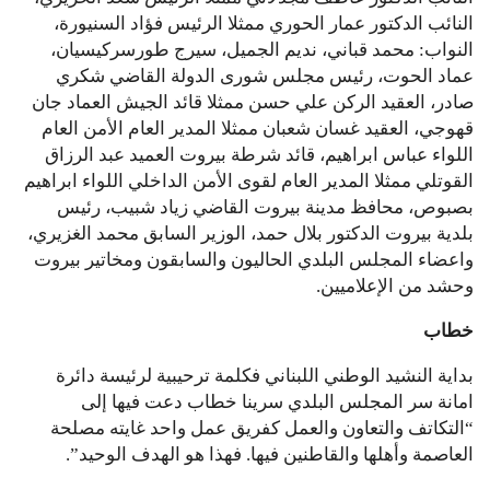
النائب الدكتور عمار الحوري ممثلا الرئيس فؤاد السنيورة،
النواب: محمد قباني، نديم الجميل، سيرج طورسركيسيان،
عماد الحوت، رئيس مجلس شورى الدولة القاضي شكري
صادر، العقيد الركن علي حسن ممثلا قائد الجيش العماد جان
قهوجي، العقيد غسان شعبان ممثلا المدير العام الأمن العام
اللواء عباس ابراهيم، قائد شرطة بيروت العميد عبد الرزاق
القوتلي ممثلا المدير العام لقوى الأمن الداخلي اللواء ابراهيم
بصبوص، محافظ مدينة بيروت القاضي زياد شبيب، رئيس
بلدية بيروت الدكتور بلال حمد، الوزير السابق محمد الغزيري،
واعضاء المجلس البلدي الحاليون والسابقون ومخاتير بيروت
وحشد من الإعلاميين.
خطاب
بداية النشيد الوطني اللبناني فكلمة ترحيبية لرئيسة دائرة
امانة سر المجلس البلدي سرينا خطاب دعت فيها إلى
“التكاتف والتعاون والعمل كفريق عمل واحد غايته مصلحة
العاصمة وأهلها والقاطنين فيها. فهذا هو الهدف الوحيد”.