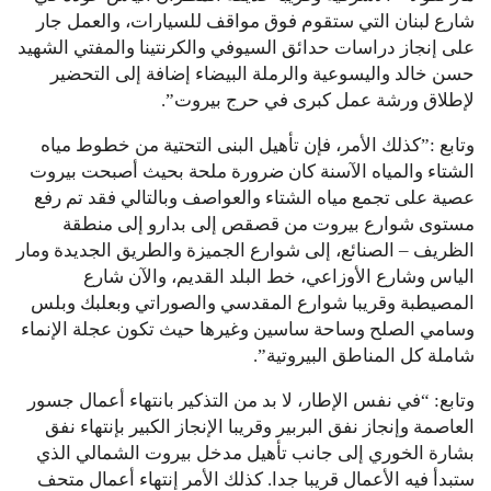
شارع لبنان التي ستقوم فوق مواقف للسيارات، والعمل جار
على إنجاز دراسات حدائق السيوفي والكرنتينا والمفتي الشهيد
حسن خالد واليسوعية والرملة البيضاء إضافة إلى التحضير
لإطلاق ورشة عمل كبرى في حرج بيروت”.
وتابع :”كذلك الأمر، فإن تأهيل البنى التحتية من خطوط مياه
الشتاء والمياه الآسنة كان ضرورة ملحة بحيث أصبحت بيروت
عصية على تجمع مياه الشتاء والعواصف وبالتالي فقد تم رفع
مستوى شوارع بيروت من قصقص إلى بدارو إلى منطقة
الظريف – الصنائع، إلى شوارع الجميزة والطريق الجديدة ومار
الياس وشارع الأوزاعي، خط البلد القديم، والآن شارع
المصيطبة وقريبا شوارع المقدسي والصوراتي وبعلبك وبلس
وسامي الصلح وساحة ساسين وغيرها حيث تكون عجلة الإنماء
شاملة كل المناطق البيروتية”.
وتابع: “في نفس الإطار، لا بد من التذكير بانتهاء أعمال جسور
العاصمة وإنجاز نفق البربير وقريبا الإنجاز الكبير بإنتهاء نفق
بشارة الخوري إلى جانب تأهيل مدخل بيروت الشمالي الذي
ستبدأ فيه الأعمال قريبا جدا. كذلك الأمر إنتهاء أعمال متحف