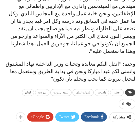
مهندس مع المهندسين واداري مع الإداريين واطفائي مع
الإطفائيين، ونحن خلية عمل واحدة مع المجلس البلدي، وكل
ما عمل عليه في السابق وتم درسه وكل امر قيم يجدر بنا ان
نضعه على الطاولة وننظر فيه فما هو صالح يجب ان ينفذ
ويبصر النور. نحتاج الى الكثير من الآراء والسواعد وارجو من
الجميع ان يكونوا في جو عملنا، جو فريق العمل، هذا شعارنا
وهذا ما سنعمل عليه”.
وختم: “انقل اليكم معايدة وتحيات وزير الداخلية نهاد المشنوق
واتمنى لكم عيدا مباركا ونحن في بداية الطريق وسنعمل معا
لنجعل بيروت كما نحب ونحلم بأن تكون”.
افطار
بلديات
بلديات لبنان
بلدية بيروت
بيروت
لبنان
0
Google+
Twitter
Facebook
مشاركة