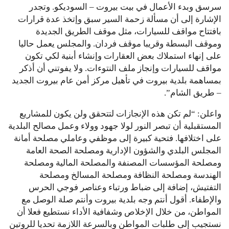
سرسق وبدء الأعمال في بيت بيروت – السوديكو. وتجدر
الإشارة إلى أن مسألة زحمة السير سبق وإتخذ عدة قرارات
بافتتاح مواقف للسيارات، مثل موقف الطريق الجديدة
وموقف البسطة وقريبا موقف فردان. والمجلس يعمل حاليا
على إنهاء استملاك بعض العقارات وإنشاء أبنية لكي تكون
مواقف للسيارات وإنجاز ملف النتوءات. ولا يفوتني أن أذكر
بمساهمة بلدية بيروت في تأهيل مركز أمن عام بيروت الجديد
– طريق الشام”.
واعلن: “لم تكن هذه الإنجازات لتتحقق ولن يكون للمشاريع
المستقبلية أن تبصر النور لولا جهود وولاء وعمل مصالح البلدية
على اختلافها. فتحية كبيرة إلى موظفي وعاملي مصلحة أمانة
المجلس البلدي والشؤون الإدارية ومصلحة الصحة العامة
ومصلحة المؤسسات المصنفة والمصلحة المالية ومصلحة
الهندسة ومصلحة النظافة ومصلحة المسالخ ومصلحة
التفتيش، إضافة إلى ضباط ورتباء وعناصر فوجي الحرس
والإطفاء. أقول أنتم وجه بلدية بيروت وأنتم صلة الوصل مع
المواطن، من خلال الإخلاص وشفافية الأداء نستطيع فعلا أن
نستجيب إلى طلبات المواطن وبالسرعة اللازمة تحديا للروتين