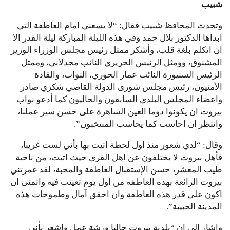
شبيب
وتحدث المحافظ شبيب فقال: “لا يسعني امام العاطفة التي
ابداها الدكتور بلال حمد وفي هذه الليلة المباركة ليلة القدر الا
ان اتكلم بلغة قلب، وأشكر ممثل رئيس مجلس الوزراء الوزير
المشنوق، وومثل الرئيس الحريري النائب مجدلاني، وممثل
الرئيس السنيورة النائب عمار الحوري، النواب، والقادة
الأمنيون، رئيس مجلس شورى الدولة القاضي شكري صادر
واعضاء المجلس البلدي السابقون والحاليون كما أدعو نواب
بيروت ان يكونوا دوما العين الساهرة على حسن سير عملنا،
وانتظر ان احاسب كما يحاسب المنتخبون”.
وقال: “لدي شعور منذ اول لحظة اتيت بها بأني لست غريبا،
فأهل بيروت لا يختلفون عن اهل القرى حيث اتيت، من ناحية
طيب المعشر، حسن الإستقبال العاطفة والمحبة، لقد غمرتني
بيروت الرائعة بهذه العاطفة من اول يوم تعينت فيه واتمنى ان
اكون على قدر هذه العاطفة وان احقق آمال وطموحات هذه
المدينة الحبيبة”.
واشار الى ان “بلدية بيروت حاليا ورشة عمل واشعر بأني