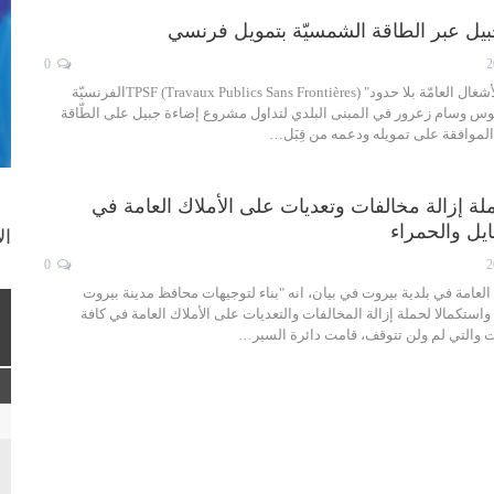
يل عبر الطاقة الشمسيّة بتمويل فرنسي
0
زار وفد من جمعيّة "الأشغال العامّة بلا حدود" TPSF (Travaux Publics Sans Frontières)الفرنسيّة
لوس وسام زعرور في المبنى البلدي لتداول مشروع إضاءة جبيل على الطّاقة
الموافقة على تمويله ودعمه من قِبَل…
لة إزالة مخالفات وتعديات على الأملاك العامة في
يل والحمراء
ال
0
العامة في بلدية بيروت في بيان، انه "بناء لتوجيهات محافظ مدينة بيروت
استكمالا لحملة إزالة المخالفات والتعديات على الأملاك العامة في كافة
 والتي لم ولن تتوقف، قامت دائرة السير…