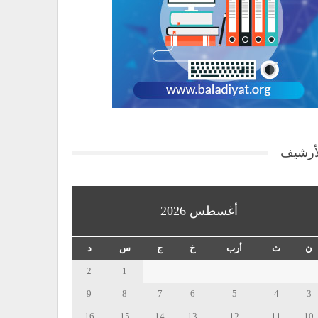
أرشيف
أغسطس 2026
ن
ث
أرب
خ
ج
س
د
2
1
9
8
7
6
5
4
3
16
15
14
13
12
11
10