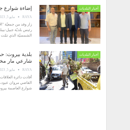
إضاءة شوارع جب
أخبار البلديات
RAYA
مايو 5, 2023
رئيس بلديّة جبيل-بيب
الشمسيّة الذي تمّت 
بلدية بيروت: حم
أخبار البلديات
شارعي مار مخا
RAYA
مايو 5, 2023
أفادت دائرة العلاقات 
القاضي مروان عبود، و
شوارع العاصمة بيروت