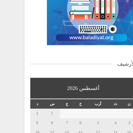
أرشيف
أغسطس 2026
ن
ث
أرب
خ
ج
س
د
2
1
9
8
7
6
5
4
3
16
15
14
13
12
11
10