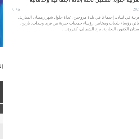
0
ربية في لبنان، إجتماعا في بلدة مروحين، غداة حلول شهر رمضان المبارك،
ئر، رؤساء بلديات ومخاتير، رؤساء جمعيات خيرية من قرى وبلدات: يارين،
بستان الكفور، النجارية، برج الشمالي، كفروة،…
ال