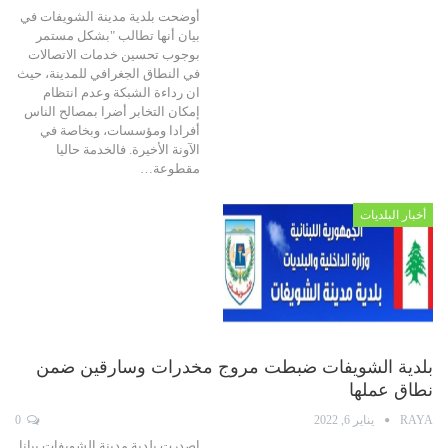
أوضحت بلدية مدينة الشويفات في
بيان أنها تطالب "بشكل مستمر
بوجوب تحسين خدمات الاتصالات
في النطاق الجغرافي للمدينة، حيث
ان رداءة الشبكة وعدم انتظام
إمكان التخابر أضرا بمصالح الناس
أفرادا ومؤسسات، وبخاصة في
الآونة الأخيرة. فالخدمة حاليا
مقطوعة…
أخبار البلديات
بلدية الشويفات ضبطت مروج مخدرات وسارقين ضمن
نطاق عملها
RAYA
يناير 6, 2022
0
اصدرت بلدية مدينة الشويفات بيانا