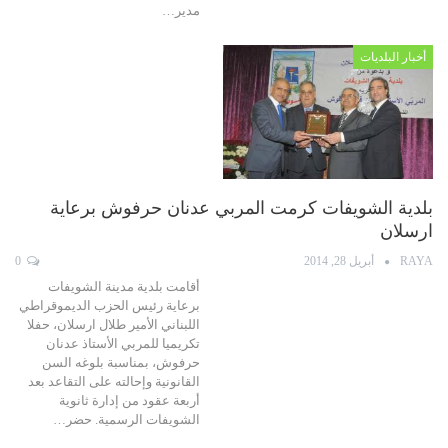
مدير…
أخبار البلديات
بلدية الشويفات كرمت المربي عدنان حرفوش برعاية
ارسلان
RAYA
أبريل 28, 2014
0
أقامت بلدية مدينة الشويفات
برعاية رئيس الحزب الديموقراطي
اللبناني الأمير طلال ارسلان، حفلا
تكريميا للمربي الأستاذ عدنان
حرفوش، بمناسبة بلوغه السن
القانونية وإحالته على التقاعد بعد
أربعة عقود من إدارة ثانوية
الشويفات الرسمية. حضر…