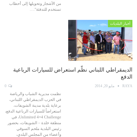
من الأشجار وتحويلها إلى أحطاب
تستخدم للتدفئة".…
أخبار البلديات
الديمقراطي اللبناني نظّم استعراض للسيارات الرباعية
الدفع
RAYA
مايو 20, 2014
0
نظمت مديرية الشباب والرياضة
في الحزب الديمقراطي اللبناني،
برعاية بلدية مدينة الشويفات،
استعراضاً للسيارات الرباعية الدفع،
Unlimited 4×4 Challenge، في
منطقة خلدة – الشويفات، بحضور
رئيس البلدية ملحم السوقي
وأعضاء من المجلس البلدي،