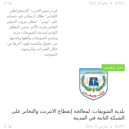
RAYA
مايو 15, 2023
0
غرد رئيس الحزب "الديمقراطي
اللبناني" طلال أرسلان عبر حسابه
على "تويتر": "مطار بيروت الدولي
القائم بجزئه الأكبر ضمن النطاق
البلدي لمدينة الشويفات حرم
ويحرم الشويفات وأهلها وبلديتها
من حقوق مكتسبة لهم، آخرها من
خلال الضرائب والرسوم
المتوجبة…
أخبار البلديات
بلدية الشويفات: لمعالجة إنقطاع الانترنت والتخابر على
الشبكة الثابتة في المدينة
RAYA
مارس 11, 2022
0