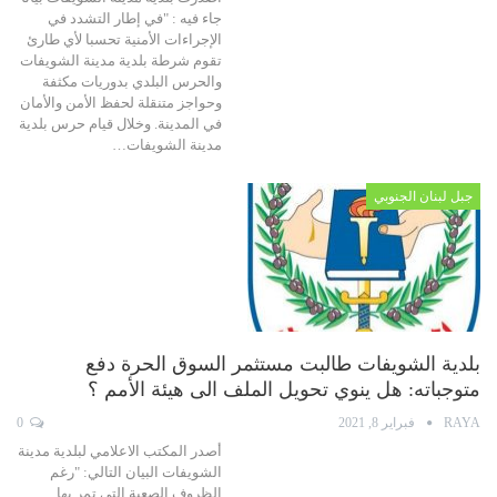
جاء فيه : "في إطار التشدد في
الإجراءات الأمنية تحسبا لأي طارئ
تقوم شرطة بلدية مدينة الشويفات
والحرس البلدي بدوريات مكثفة
وحواجز متنقلة لحفظ الأمن والأمان
في المدينة. وخلال قيام حرس بلدية
مدينة الشويفات…
جبل لبنان الجنوبي
بلدية الشويفات طالبت مستثمر السوق الحرة دفع
متوجباته: هل ينوي تحويل الملف الى هيئة الأمم ؟
RAYA
فبراير 8, 2021
0
أصدر المكتب الاعلامي لبلدية مدينة
الشويفات البيان التالي: "رغم
الظروف الصعبة التي تمر بها