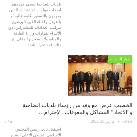
بلديات الضاحية تستمر في دهم
أصحاب مولدات الإشتراك، الذين
يقومون بالتسعير بكلفة عالية أو
بالدولار، وكذلك الذين لا يرضون
بتركيب العدادات للمشتركين، دون
الإلتزام بقرارات وزارة الطاقة
والمياه، ولا بتسعيرتها. وعلى إثر
ذلك، فقد تحرك إتحاد…
أخبار البلديات
الخطيب عرض مع وفد من رؤساء بلديات الضاحية
و”الاتحاد” المشاكل والمعوقات : لإحترام…
RAYA
مارس 25, 2022
0
استقبل نائب رئيس المجلس
الإسلامي الشيعي الأعلى الشيخ