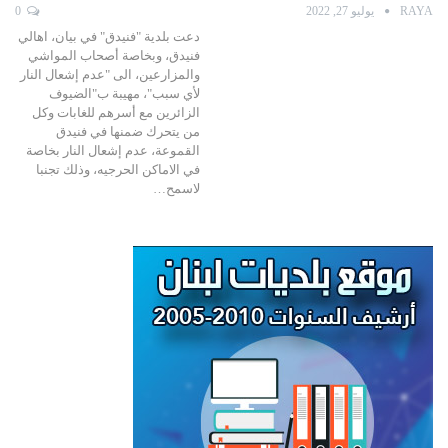
RAYA
يوليو 27, 2022
0
دعت بلدية "فنيدق" في بيان، اهالي
فنيدق، وبخاصة أصحاب المواشي
والمزارعين، الى "عدم إشعال النار
لأي سبب"، مهيبة ب"الضيوف
الزائرين مع أسرهم للغابات وكل
من يتحرك ضمنها في فنيدق
القموعة، عدم إشعال النار بخاصة
في الاماكن الحرجيه، وذلك تجنبا
لاسمح…