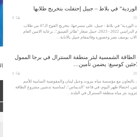
الوردية” في بلاط – جبيل إحتفلت بتخريج طلابها
0
احتفلت "ثانوية راهبات الوردية" في بلاط - جبيل، على مسرحها، بتخريج الفوج الـ47 من طلاب
الصفوف الثانوية للعام الدراسي 2022 - 2023، حمل شعار "طائر الفينيق"، برعاية الامين العام
 الاب يوسف نصر وحضوره وقائمقام جبيل بالانابة…
طاقة الشمسية لبئر منطقة السنترال في برجا الممول
اجئين كوسيغ: يضمن تأمين…
ال
0
، بالتعاون مع مؤسسة مياه بيروت وجبل لبنان والمفوضية السامية للأمم
ين، احتفالا ظهر اليوم، في قاعة "الديماس"، لمناسبة تدشين مشروع الطاقة
زويد بئر مياه منطقة السنترال في البلدة…