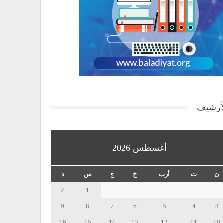
أرشيف
أغسطس 2026
ن
ث
أرب
خ
ج
س
د
2
1
9
8
7
6
5
4
3
16
15
14
13
12
11
10