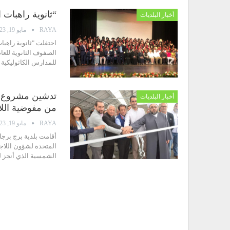
“ثانوية راهبات 
أخبار البلديات
RAYA
مايو 19, 2023
للمدارس الكاثوليكية
تدشين مشروع ال
أخبار البلديات
من مفوضية الل
RAYA
مايو 19, 2023
أقامت بلدية برج برجا
المتحدة لشؤون اللاجئ
الشمسية الذي أنجز لت