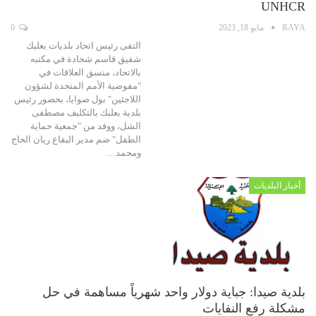
UNHCR
RAYA
مايو 18, 2023
0
التقى رئيس اتحاد بلديات بعلبك
شفيق قاسم شحادة في مكتبه
بالاتحاد، منسق العلاقات في
"مفوضية الأمم المتحدة لشؤون
اللاجئين" بول صوايا، بحضور رئيس
بلدية بعلبك بالتكليف مصطفى
الشل، ووفد من "جمعية حماية
الطفل" ضم مدير البقاع ريان الحاج
ومحمد…
أخبار البلديات
بلدية صيدا: جباية دولار واحد شهرياً مساهمة في حل
مشكلة رفع النفايات