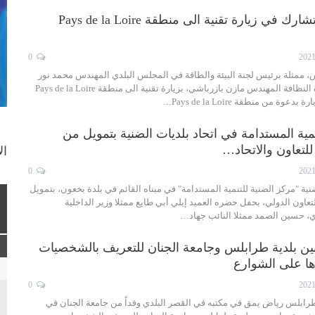
بلدية طرابلس تشارك في زيارة تقنية الى منطقة Pays de la Loire
0
 ممثلة برئيس لجنة البيئة والطاقة في المجلس البلدي المهندس محمد نور
الايوبي، ورئيس دائرة النظافة المهندس مازن بازرباشي، بزيارة تقنية الى منطقة Pays de la Loire
ة من منطقة Pays de la Loire…
نمية المستدامة في اتحاد بلديات الضنية بتمويل من
ة للتعاون والاتحاد…
ال
0
ضنية "مركز الضنية للتنمية المستدامة" في مبناه القائم في بلدة بخعون، بتمويل
للتعاون الدولي، بحفل حضره العميد إيلي أبي طايع ممثلا وزير الداخلية
ي، حسين الصمد ممثلا النائب جهاد…
ن بلدية طرابلس وجامعة الجنان للتعريف بالشخصيات
ا على الشوارع
0
رابلس رياض يمق في مكتبه في القصر البلدي وفداً من جامعة الجنان في