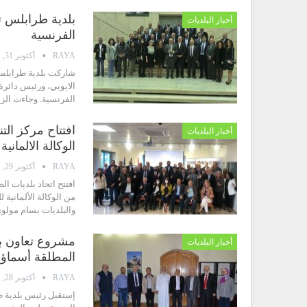
أخبار البلديات
الفرنسية
RAYA
أكتوبر 31, 2021
شاركت بلدية طرابلس،
الفرنسية. وجاءت الزيارة بدعو
افتتاح مركز الت
أخبار البلديات
الوكالة الالماني
RAYA
أكتوبر 29, 2021
افتتح اتحاد بلديات ال
من الوكالة الألمانية 
والبلديات بسام مولو
مشروع تعاون بي
أخبار البلديات
المطلقة أسماؤه
RAYA
أكتوبر 28, 2021
إستقبل رئيس بلدية ط