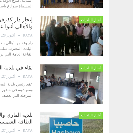
المدينة، طرح الوفد 
المسماة شوارع باسمائ
إنجاز دار كفرق
أخبار البلديات
والأهالي أثنوا ع
RAYA
أكتوبر 28, 2021
زار وفد من أهالي بل
البلدة، المغترب سلما
القاعة العامة التي تزيد مساحتها على 0
لقاء في بلدية ا
أخبار البلديات
RAYA
أكتوبر 27, 2021
عقد رئيس بلدية المحم
ومعيشية، في حضور عد
المرحلة التي تعصف ب
بلدية الماري وا
أخبار البلديات
الطاقة الشمسي
RAYA
أكتوبر 27, 2021