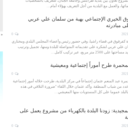
مشروع تعاون بين بلدية طرابلس وجامعة الجنان، للتعريف بالشخصيات
ها، والعمل مع البلدية من أجل التعريف بهؤلاء أمام…
وق الخيري الإجتماعي بهبة من سلمان علي عربي
لى مبادرته
0
« 
دة كفرقوق في قضاء راشيا، وفي حضور رئيس وأعضاء المجلس البلدي ومختاري
ن علي عربي لشكره على تقديماته المتواصلة للبلدة ومنها، تجميل وترتيب
250 متر مربع، عبر تركيب كامل…
لمحمرة طرح أموراً إجتماعية ومعيشية
0
رة عبد المنعم عثمان إجتماعاً في مركز البلدية، طرحت خلاله أمور إجتماعية
د من شباب المنطقة. وأكد عثمان خلال اللقاء "ضرورة التلاقي في هذه
البلد عموما على كل المستويات منها المعيشي…
لمجيدية: زودنا البلدة بالكهرباء من مشروع يعمل على
ة
0