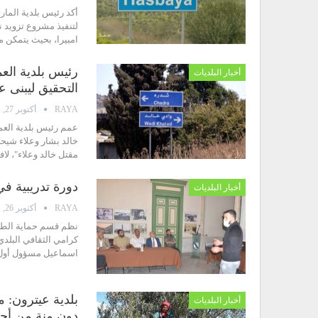
أكد رئيس بلدية الما
امبيرا، بحيث يتمكن 
رئيس بلدية العم
أخبار البلديات
التحقيق ليبنى 
RAYA
أكتوبر 27, 2021
عمم رئيس بلدية العم
خالد بشار وعلاء شيح
مقتل خالد وعلاء"، لا
دورة تدريبية ف
أخبار البلديات
RAYA
أكتوبر 26, 2021
كرامي الثقافي البلد
اسماعيل مسؤول أول ع
بلدية عيترون:
أخبار البلديات
دون منة من أحد 