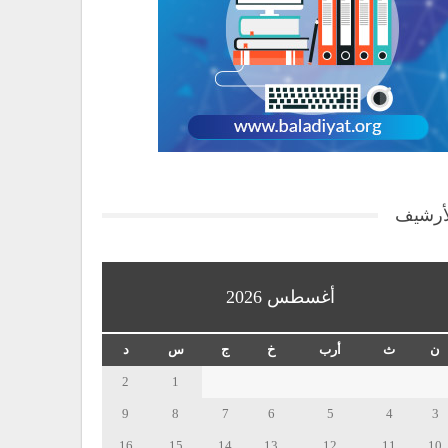
أرشيف
أغسطس 2026
ن
ث
أرب
خ
ج
س
د
2
1
9
8
7
6
5
4
3
16
15
14
13
12
11
10