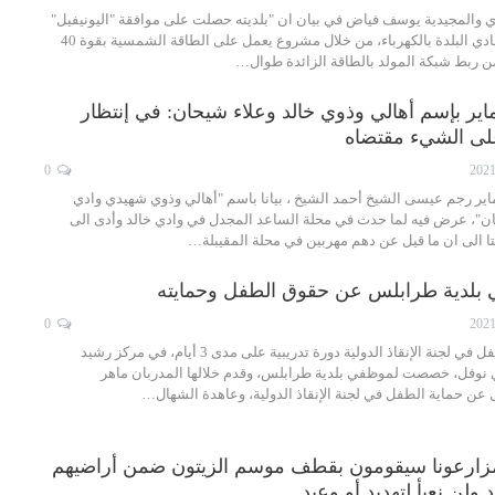
ري والمجيدية يوسف فياض في بيان ان "بلديته حصلت على موافقة "اليونيفيل"
لتنفيذ مشروع تزويد نادي البلدة بالكهرباء، من خلال مشروع يعمل على الطاقة الشمسية بقوة 40
من ربط شبكة المولد بالطاقة الزائدة طوال…
اير بإسم أهالي وذوي خالد وعلاء شيحان: في إنتظار
على الشيء مقتضاه
0
اير رجم عيسى الشيخ أحمد الشيخ ، بيانا باسم "أهالي وذوي شهيدي وادي
ان"، عرض فيه لما حدث في محلة الساعد المجدل في وادي خالد وأدى الى
فتا الى ان ما قيل عن دهم مهربين في محلة المقيبلة…
ي بلدية طرابلس عن حقوق الطفل وحمايته
0
نظم قسم حماية الطفل في لجنة الإنقاذ الدولية دورة تدريبية على مدى 3 أيام، في مركز رشيد
ي نوفل، خصصت لموظفي بلدية طرابلس، وقدم خلالها المدربان ماهر
ن حماية الطفل في لجنة الإنقاذ الدولية، وعاهدة الشهال…
 مزارعونا سيقومون بقطف موسم الزيتون ضمن أراضيهم
ولن نعبأ لتهديد أو وعيد